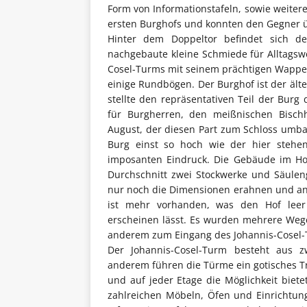
Form von Informationstafeln, sowie weitere
ersten Burghofs und konnten den Gegner 
Hinter dem Doppeltor befindet sich de
nachgebaute kleine Schmiede für Alltagsw
Cosel-Turms mit seinem prächtigen Wappen
einige Rundbögen. Der Burghof ist der ält
stellte den repräsentativen Teil der Bur
für Burgherren, den meißnischen Bisch
August, der diesen Part zum Schloss umb
Burg einst so hoch wie der hier stehen
imposanten Eindruck. Die Gebäude im H
Durchschnitt zwei Stockwerke und Säulen
nur noch die Dimensionen erahnen und a
ist mehr vorhanden, was den Hof leer
erscheinen lässt. Es wurden mehrere Wege
anderem zum Eingang des Johannis-Cosel-
Der Johannis-Cosel-Turm besteht aus 
anderem führen die Türme ein gotisches T
und auf jeder Etage die Möglichkeit biet
zahlreichen Möbeln, Öfen und Einrichtung