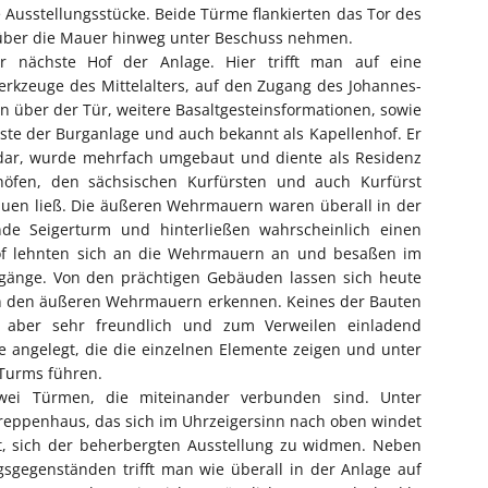
 Ausstellungsstücke. Beide Türme flankierten das Tor des
über die Mauer hinweg unter Beschuss nehmen.
r nächste Hof der Anlage. Hier trifft man auf eine
erkzeuge des Mittelalters, auf den Zugang des Johannes-
 über der Tür, weitere Basaltgesteinsformationen, sowie
este der Burganlage und auch bekannt als Kapellenhof. Er
g dar, wurde mehrfach umgebaut und diente als Residenz
höfen, den sächsischen Kurfürsten und auch Kurfürst
auen ließ. Die äußeren Wehrmauern waren überall in der
de Seigerturm und hinterließen wahrscheinlich einen
of lehnten sich an die Wehrmauern an und besaßen im
gänge. Von den prächtigen Gebäuden lassen sich heute
n den äußeren Wehrmauern erkennen. Keines der Bauten
 aber sehr freundlich und zum Verweilen einladend
 angelegt, die die einzelnen Elemente zeigen und unter
Turms führen.
zwei Türmen, die miteinander verbunden sind. Unter
reppenhaus, das sich im Uhrzeigersinn nach oben windet
et, sich der beherbergten Ausstellung zu widmen. Neben
sgegenständen trifft man wie überall in der Anlage auf