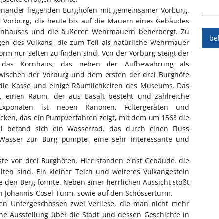
reinander liegenden Burghöfen mit gemeinsamer Vorburg.
r Vorburg, die heute bis auf die Mauern eines Gebäudes
Kornhauses und die äußeren Wehrmauern beherbergt. Zu
be
gen des Vulkans, die zum Teil als natürliche Wehrmauer
rm nur selten zu finden sind. Von der Vorburg steigt der
 das Kornhaus, das neben der Aufbewahrung als
wischen der Vorburg und dem ersten der drei Burghöfe
 die Kasse und einige Räumlichkeiten des Museums. Das
 einen Raum, der aus Basalt besteht und zahlreiche
 Exponaten ist neben Kanonen, Foltergeräten und
cken, das ein Pumpverfahren zeigt, mit dem um 1563 die
l befand sich ein Wasserrad, das durch einen Fluss
Wasser zur Burg pumpte, eine sehr interessante und
ste von drei Burghöfen. Hier standen einst Gebäude, die
en sind. Ein kleiner Teich und weiteres Vulkangestein
e den Berg formte. Neben einer herrlichen Aussicht stößt
 Johannis-Cosel-Turm, sowie auf den Schösserturm.
en Untergeschossen zwei Verliese, die man nicht mehr
ne Ausstellung über die Stadt und dessen Geschichte in