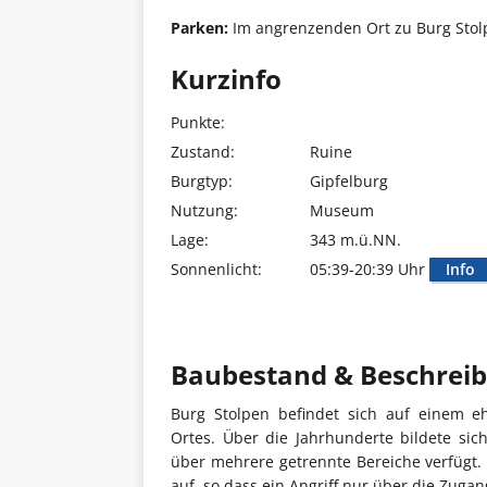
Parken:
Im angrenzenden Ort zu Burg Stolpe
Kurzinfo
Punkte:
Zustand:
Ruine
Burgtyp:
Gipfelburg
Nutzung:
Museum
Lage:
343 m.ü.NN.
Sonnenlicht:
05:39-20:39 Uhr
Info
Baubestand & Beschrei
Burg Stolpen befindet sich auf einem eh
Ortes. Über die Jahrhunderte bildete sic
über mehrere getrennte Bereiche verfügt. 
auf, so dass ein Angriff nur über die Zugan