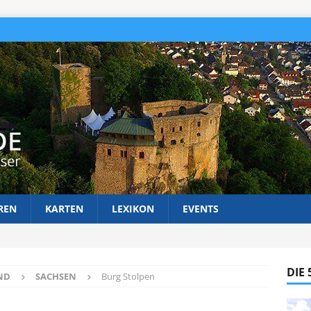
REN
KARTEN
LEXIKON
EVENTS
DIE
ND
SACHSEN
Burg Stolpen