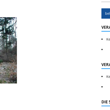
be
VER
Ke
VER
Ke
DIE