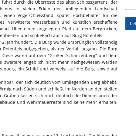
 führt durch die Überreste des alten Schlossgartens, der
izismus in vielen Ecken der umliegenden Landschaft
e, einen Vogelschießstand, später Hochbehälter für die
s, verwitterte Wasserbasin und künstlich erschaffene
be
mend. Über einen angelegten Pfad auf dem Bergrücken,
enbeeten und schließlich auch auf Burg Rotenfels.
12. Jahrhundert. Die Burg wurde ursprünglich vollständig
 Rotenfels aufgegeben, als der Verfall begann. Die Burg
n. Diese waren auf dem “Großen Schanzenberg“ und dem
ei zweitere angeblich nicht mehr nachgewiesen werden
enberg ein Schild und verweist auf die Burg, sowie auf
ennbar, der sich deutlich vom umliegenden Berg abhebt.
örmig nach Süden und schließt im Norden an den steilen
n Graben lassen sich noch deutlich die Dimensionen der
 Gebäude und Wehrmauerreste sind keine mehr erhalten,
ne Ringwallanlage aus dem 12. Jahrhundert. Der Name der