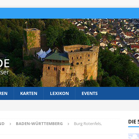
REN
KARTEN
LEXIKON
EVENTS
DIE
ND
BADEN-WÜRTTEMBERG
Burg Rotenfels,