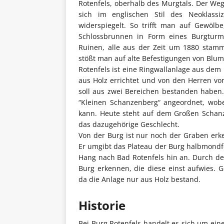
Rotenfels, oberhalb des Murgtals. Der Weg
sich im englischen Stil des Neoklass
widerspiegelt. So trifft man auf Gewölb
Schlossbrunnen in Form eines Burgturme
Ruinen, alle aus der Zeit um 1880 stam
stößt man auf alte Befestigungen von Blum
Rotenfels ist eine Ringwallanlage aus dem 
aus Holz errichtet und von den Herren von
soll aus zwei Bereichen bestanden habe
“Kleinen Schanzenberg“ angeordnet, wob
kann. Heute steht auf dem Großen Schanz
das dazugehörige Geschlecht.
Von der Burg ist nur noch der Graben erk
Er umgibt das Plateau der Burg halbmondf
Hang nach Bad Rotenfels hin an. Durch de
Burg erkennen, die diese einst aufwies.
da die Anlage nur aus Holz bestand.
Historie
Bei Burg Rotenfels handelt es sich um ei