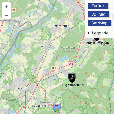
+
Zurück
–
Vollbild
Sat/Map
Legende