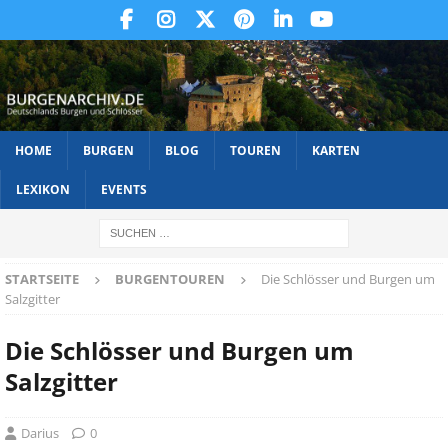
HOME
BURGEN
BLOG
TOUREN
KARTEN
LEXIKON
EVENTS
STARTSEITE
BURGENTOUREN
Die Schlösser und Burgen um
Salzgitter
Die Schlösser und Burgen um
Salzgitter
Darius
0