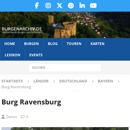
HOME
BURGEN
BLOG
TOUREN
KARTEN
LEXIKON
EVENTS
STARTSEITE
LÄNDER
DEUTSCHLAND
BAYERN
Burg Ravensburg
Burg Ravensburg
Darius
0