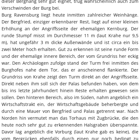
dieser Berghang sehr gut eignet, trug wahrscheinlich auch zum
Verschwinden der Burg bei.
Burg Ravensburg liegt heute inmitten zahlreicher Weinhänge.
Der Bergfried, einziger erkennbarer Rest, liegt auf einer kleinen
Erhöhung an der Angriffsseite der ehemaligen Kernburg. Der
runde Stumpf misst im Durchmesser 11 m (laut Krahe nur 9,5
m), hat ungefähr 3 m dicke Außenwände und ist circa ein bis
zwei Meter hoch erhalten. Gut zu erkennen ist seine runde Form
und der ehemalige innere Bereich, der vom Grundriss her eckig
war. Den Archäologen zufolge stand der Turm frei inmitten des
Burghofes nahe dem Tor, das er anscheinend flankierte. Der
Grundriss von Krahe zeigt den Turm direkt an der Angriffsseite.
Direkt neben ihm soll sich der Palas befunden haben, von dem
bis ins letzte Jahrhundert hinein Reste erhalten gewesen sein
sollen. Den hinteren Bereich, also im Süden, nahm angeblich ein
Wirtschaftstrakt ein, der Wirtschaftsgebäude beherbergte und
durch eine Mauer von Bergfried und Palas getrennt war. Nach
Norden hin vermutet man das Torhaus mit Zugbrücke, die den
heute noch sehr gut zu erkennenden Halsgraben überspannte.
Davor lag angeblich die Vorburg (laut Krahe gab es keine), die
vom Bergrücken ebenfalls durch einen nur noch bedingt zu