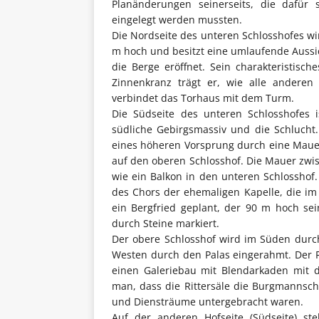
Planänderungen seinerseits, die dafür 
eingelegt werden mussten.
Die Nordseite des unteren Schlosshofes w
m hoch und besitzt eine umlaufende Aussich
die Berge eröffnet. Sein charakteristisc
Zinnenkranz trägt er, wie alle anderen
verbindet das Torhaus mit dem Turm.
Die Südseite des unteren Schlosshofes i
südliche Gebirgsmassiv und die Schlucht
eines höheren Vorsprung durch eine Mauer
auf den oberen Schlosshof. Die Mauer zwi
wie ein Balkon in den unteren Schlossho
des Chors der ehemaligen Kapelle, die im
ein Bergfried geplant, der 90 m hoch se
durch Steine markiert.
Der obere Schlosshof wird im Süden durc
Westen durch den Palas eingerahmt. Der R
einen Galeriebau mit Blendarkaden mit 
man, dass die Rittersäle die Burgmannsch
und Diensträume untergebracht waren.
Auf der anderen Hofseite (Südseite) st