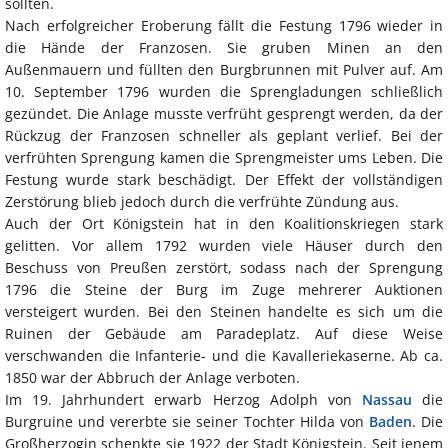
sollten.
Nach erfolgreicher Eroberung fällt die Festung 1796 wieder in
die Hände der Franzosen. Sie gruben Minen an den
Außenmauern und füllten den Burgbrunnen mit Pulver auf. Am
10. September 1796 wurden die Sprengladungen schließlich
gezündet. Die Anlage musste verfrüht gesprengt werden, da der
Rückzug der Franzosen schneller als geplant verlief. Bei der
verfrühten Sprengung kamen die Sprengmeister ums Leben. Die
Festung wurde stark beschädigt. Der Effekt der vollständigen
Zerstörung blieb jedoch durch die verfrühte Zündung aus.
Auch der Ort Königstein hat in den Koalitionskriegen stark
gelitten. Vor allem 1792 wurden viele Häuser durch den
Beschuss von Preußen zerstört, sodass nach der Sprengung
1796 die Steine der Burg im Zuge mehrerer Auktionen
versteigert wurden. Bei den Steinen handelte es sich um die
Ruinen der Gebäude am Paradeplatz. Auf diese Weise
verschwanden die Infanterie- und die Kavalleriekaserne. Ab ca.
1850 war der Abbruch der Anlage verboten.
Im 19. Jahrhundert erwarb Herzog Adolph von
Nassau
die
Burgruine und vererbte sie seiner Tochter Hilda von
Baden
. Die
Großherzogin schenkte sie 1922 der Stadt Königstein. Seit jenem