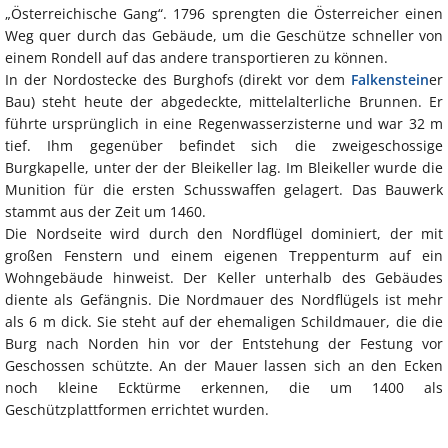
„Österreichische Gang“. 1796 sprengten die Österreicher einen
Weg quer durch das Gebäude, um die Geschütze schneller von
einem Rondell auf das andere transportieren zu können.
In der Nordostecke des Burghofs (direkt vor dem
Falkenstein
er
Bau) steht heute der abgedeckte, mittelalterliche Brunnen. Er
führte ursprünglich in eine Regenwasserzisterne und war 32 m
tief. Ihm gegenüber befindet sich die zweigeschossige
Burgkapelle, unter der der Bleikeller lag. Im Bleikeller wurde die
Munition für die ersten Schusswaffen gelagert. Das Bauwerk
stammt aus der Zeit um 1460.
Die Nordseite wird durch den Nordflügel dominiert, der mit
großen Fenstern und einem eigenen Treppenturm auf ein
Wohngebäude hinweist. Der Keller unterhalb des Gebäudes
diente als Gefängnis. Die Nordmauer des Nordflügels ist mehr
als 6 m dick. Sie steht auf der ehemaligen Schildmauer, die die
Burg nach Norden hin vor der Entstehung der Festung vor
Geschossen schützte. An der Mauer lassen sich an den Ecken
noch kleine Ecktürme erkennen, die um 1400 als
Geschützplattformen errichtet wurden.