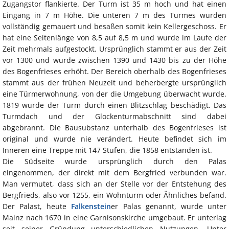
Zugangstor flankierte. Der Turm ist 35 m hoch und hat einen
Eingang in 7 m Höhe. Die unteren 7 m des Turmes wurden
vollständig gemauert und besaßen somit kein Kellergeschoss. Er
hat eine Seitenlänge von 8,5 auf 8,5 m und wurde im Laufe der
Zeit mehrmals aufgestockt. Ursprünglich stammt er aus der Zeit
vor 1300 und wurde zwischen 1390 und 1430 bis zu der Höhe
des Bogenfrieses erhöht. Der Bereich oberhalb des Bogenfrieses
stammt aus der frühen Neuzeit und beherbergte ursprünglich
eine Türmerwohnung, von der die Umgebung überwacht wurde.
1819 wurde der Turm durch einen Blitzschlag beschädigt. Das
Turmdach und der Glockenturmabschnitt sind dabei
abgebrannt. Die Bausubstanz unterhalb des Bogenfrieses ist
original und wurde nie verändert. Heute befindet sich im
Inneren eine Treppe mit 147 Stufen, die 1858 entstanden ist.
Die Südseite wurde ursprünglich durch den Palas
eingenommen, der direkt mit dem Bergfried verbunden war.
Man vermutet, dass sich an der Stelle vor der Entstehung des
Bergfrieds, also vor 1255, ein Wohnturm oder Ähnliches befand.
Der Palast, heute
Falkenstein
er Palas genannt, wurde unter
Mainz nach 1670 in eine Garnisonskirche umgebaut. Er unterlag
seit seiner Gründung unterschiedlichen Nutzungen. Unter