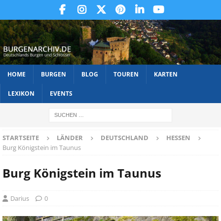
HOME
BURGEN
BLOG
TOUREN
KARTEN
LEXIKON
EVENTS
STARTSEITE
LÄNDER
DEUTSCHLAND
HESSEN
Burg Königstein im Taunus
Burg Königstein im Taunus
Darius
0