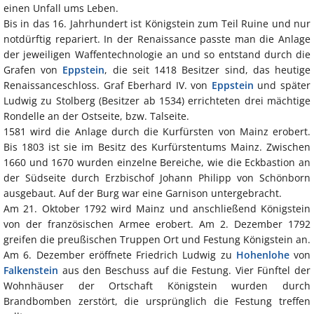
einen Unfall ums Leben.
Bis in das 16. Jahrhundert ist Königstein zum Teil Ruine und nur
notdürftig repariert. In der Renaissance passte man die Anlage
der jeweiligen Waffentechnologie an und so entstand durch die
Grafen von
Eppstein
, die seit 1418 Besitzer sind, das heutige
Renaissanceschloss. Graf Eberhard IV. von
Eppstein
und später
Ludwig zu Stolberg (Besitzer ab 1534) errichteten drei mächtige
Rondelle an der Ostseite, bzw. Talseite.
1581 wird die Anlage durch die Kurfürsten von Mainz erobert.
Bis 1803 ist sie im Besitz des Kurfürstentums Mainz. Zwischen
1660 und 1670 wurden einzelne Bereiche, wie die Eckbastion an
der Südseite durch Erzbischof Johann Philipp von Schönborn
ausgebaut. Auf der Burg war eine Garnison untergebracht.
Am 21. Oktober 1792 wird Mainz und anschließend Königstein
von der französischen Armee erobert. Am 2. Dezember 1792
greifen die preußischen Truppen Ort und Festung Königstein an.
Am 6. Dezember eröffnete Friedrich Ludwig zu
Hohenlohe
von
Falkenstein
aus den Beschuss auf die Festung. Vier Fünftel der
Wohnhäuser der Ortschaft Königstein wurden durch
Brandbomben zerstört, die ursprünglich die Festung treffen