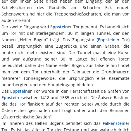
auf der linken Seite direkt neben dem Eingang, der an den
Schießscharten des Rondells am Scharfen Eck endet.
Sehenswert sind hier die Treppenschießscharten, die man von
außen erkennt.
Der zweite Eingang wird
Eppstein
er Tor genannt. Es handelt sich
um Tor mit dahinterliegendem, 30 m langen Tunnel, der den
Namen „Heller Bogen“ trägt. Das Zugangstor (
Eppstein
er Tor)
besaß ursprünglich eine Zugbrücke und einen Graben, die
heute nicht mehr existent sind. Der Tunnel macht eine Kurve
und war aufgrund seiner 30 m Länge bei offenen Toren
beleuchtet, daher der Name Heller Bogen. Zur Talseite hin findet
man vor dem Tor unterhalb der Talmauer die Grundmauern
mehrerer Tonnengewölbe, die ursprünglich eine Kasematte
beherbergten und den Haupteingang bildeten.
Das
Eppstein
er Tor wurde in der Herrschaftszeit de Grafen von
Eppstein
zwischen 1418 und 1535 errichtet. Die Äußere Bastion,
die das Tor flankiert (auf der rechten Seite) wurde durch die
Österreicher geschaffen und trägt daher auch den Beinamen
„Österreichische Bastion“.
Im Inneren des Hellen Bogens befindet sich das
Falkenstein
er
Tor. Es ist das älteste Tor der Festung und war wahrscheinlich