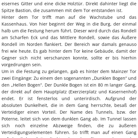
eisernes Gitter und eine dicke Holztür. Direkt dahinter liegt die
Spitze Bastion, die zusammen mit dem Tor entstanden ist.
Hinter dem Tor trifft man auf die Wachstube und das
Kassenhaus. Von hier beginnt der Weg in die Burg, der einmal
halb um die Festung herum führt. Dieser wird durch das Rondell
am Scharfen Eck und das Mittlere Rondell, sowie das Äußere
Rondell im Norden flankiert. Der Bereich war damals genauso
frei wie heute. Es gab hinter dem Tor keine Gebäude, damit der
Gegner sich nicht verschanzen konnte, sollte er bis hierhin
vorgedrungen sein.
Um in die Festung zu gelangen, gab es hinter dem Mainzer Tor
zwei Eingänge: Zu einem den sogenannten „Dunklen Bogen“ und
den „Hellen Bogen“. Der Dunkle Bogen ist ein 80 m langer Gang,
der direkt auf dem Hauptplatz (Exerzierplatz und Kasernenhof)
endet. Er ist fensterlos und unterirdisch. Aufgrund der
absoluten Dunkelheit, die in dem Gang herrschte, besaß der
Verteidiger einen Vorteil. Der Name des Tunnels, bzw. der
Poterne, leitet sich von dem dunklen Gang ab. Im Tunnel lassen
sich noch einzelne Abzweige finden, die zu äußeren
Verteidigungselementen führen. So trifft man auf einen Gang