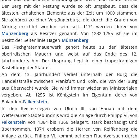
Der Berg mit der Festung wurde so oft umgebaut, dass die
ältesten, erhaltenen Elemente aus der Zeit um 1000 stammen.
Sie gehören zu einer Vorgängerburg, die durch die Grafen von
Nüring errichtet worden sein soll. 1171 werden derer von
Münzenberg
als Besitzer genannt. Von 1232-1255 ist sie im
Besitz der Seitenlinie Hagen-
Münzenberg
.
Das Fischgrätenmauerwerk gehört heute zu den ältesten
oberirdischen Mauern und weist auf das Ende des 12.
Jahrhunderts hin. Der Ursprung liegt in einer trapezförmigen
Kastellburg der Staufer.
Ab dem 13. Jahrhundert verlief unterhalb der Burg die
Handelsstraße zwischen Frankfurt und Köln, die von der Burg
aus überwacht wurde. Sie wird immer wieder an Ministerialen
vergeben. Ab 1255 ist Königstein im Eigentum derer von
Bolanden-
Falkenstein
.
In den Reichskriegen von Ulrich III. von Hanau mit dem
Wetteraurer Städtebündnis wird die Anlage durch Philipp VI. von
Falkenstein
von 1364 bis 1366 belagert, stark beschädigt und
übernommen. 1374 erobern die Herren von Reiffenberg die
Anlage zurück. Philipp VI. kommt bei dem Fluchtversuch durch