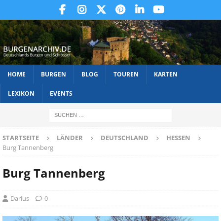
HOME
BURGEN
BLOG
TOUREN
KARTEN
LEXIKON
EVENTS
STARTSEITE
LÄNDER
DEUTSCHLAND
HESSEN
Burg Tannenberg
Burg Tannenberg
Darius
0