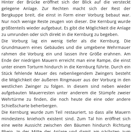
Hinter der Brücke eröffnet sich der Blick auf die versteckt
gelegene Anlage. Zur Rechten macht sich der Rest der
Bergkuppe breit, die einst in Form einer Vorburg bebaut war.
Nur noch wenige Reste zeugen von dieser. Die Kernburg wurde
größtenteils wieder aufgebaut. Es gibt die Möglichkeit die Anlage
zu umrunden oder sich direkt in die Kernburg zu begeben.
Die Vorburg lag ein wenig tiefer als die Kernburg. Die
Grundmauern eines Gebäudes und die umgebene Wehrmauer
rahmen die Vorburg ein und lassen ihre Größe erahnen. Am
Ende der niedrigen Mauern erreicht man eine Rampe, die einst
unter einem Torturm hindurch in die Kernburg führte. Durch ein
Stück fehlende Mauer des nebenliegendem Zwingers besteht
die Möglichkeit der äußeren Ringmauer aus der Vorburg in den
westlichen Zwinger zu folgen. In diesem sind neben wieder
aufgebauten Mauerresten unter anderem die Stümpfe zweier
Wehrtürme zu finden, die noch heute die eine oder andere
Schießscharte beherbergen.
Die Kernburg wurde zum Teil restauriert, so dass alle Mauern
mindestens kniehoch existent sind. Zum Tal hin eröffnet sich
eine weite Aussicht zwischen den Bäumen hindurch Richtung
Rhein. In der Mitte der Anlage und damit am nächsten zum