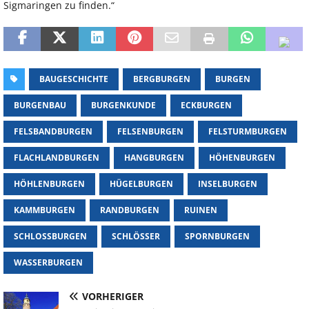
Sigmaringen zu finden.“
BAUGESCHICHTE
BERGBURGEN
BURGEN
BURGENBAU
BURGENKUNDE
ECKBURGEN
FELSBANDBURGEN
FELSENBURGEN
FELSTURMBURGEN
FLACHLANDBURGEN
HANGBURGEN
HÖHENBURGEN
HÖHLENBURGEN
HÜGELBURGEN
INSELBURGEN
KAMMBURGEN
RANDBURGEN
RUINEN
SCHLOSSBURGEN
SCHLÖSSER
SPORNBURGEN
WASSERBURGEN
VORHERIGER