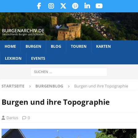
HOME
BURGEN
BLOG
TOUREN
KARTEN
LEXIKON
EVENTS
STARTSEITE
BURGENBLOG
Burgen und ihre Topographie
Burgen und ihre Topographie
Darius
0