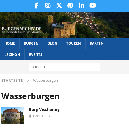
HOME
BURGEN
BLOG
TOUREN
KARTEN
LEXIKON
EVENTS
STARTSEITE
Wasserburgen
Wasserburgen
Burg Vischering
Darius
1