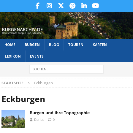
HOME
BURGEN
BLOG
TOUREN
KARTEN
LEXIKON
EVENTS
STARTSEITE
Eckburgen
Eckburgen
Burgen und ihre Topographie
Darius
0