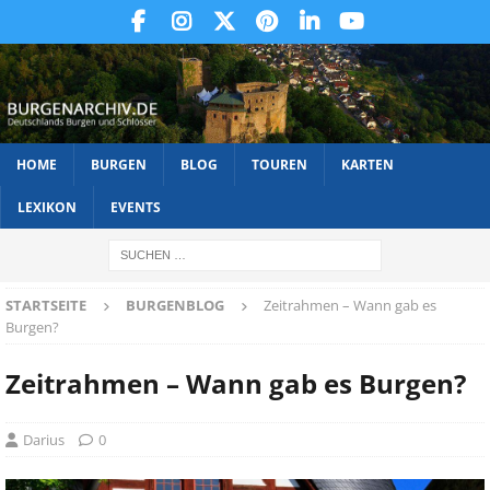
HOME
BURGEN
BLOG
TOUREN
KARTEN
LEXIKON
EVENTS
STARTSEITE
BURGENBLOG
Zeitrahmen – Wann gab es
Burgen?
Zeitrahmen – Wann gab es Burgen?
Darius
0