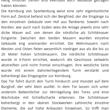
Hang hinunter ziehen und eventuell auch Gebäude getragen
haben könnten.
Die Kernburg von Sporkenburg weist eine sehr eigentümliche
Form auf. Zentral befand sich der Bergfried, der die Eingänge zu
den einzelnen Gebäude vom Hof aus flankierte. Sowohl nach
Norden, wie auch nach Süden wies die Anlage jeweils eine sehr
dicke Mauer auf, von denen die nördliche als Schildmauer
fungierte. Zwischen den beiden Mauern wurden einzelne
Gebäude eng aneinander errichtet. Die Wehrmauern nach
Westen und Osten fielen wesentlich niedriger aus als die bis zu
20 Meter hohen Schildmauern. Die nördliche Schildmauer
wurde in V-Form errichtet, wodurch die Geschosse seitwärts
abstreiften und nicht frontal einschlugen. Ihre westliche Seite
wurde mit einem dahinterliegendem Turm verstärkt und
beherbergt das Eingangstor zur Kernburg.
Das Tor führt durch den Turm hindurch und mündet auf dem
Burghof, der sehr klein ausfiel. In dem Tor lassen sich unter
anderem Balkenlöcher zur Verriegelung des Tores und eine
Wachstube mit Schießscharte erkennen. Die Schildmauer
beherbergt in den oberen Stockwerken zahlreiche einzelne
Elemente, die auf hohe Anbauten hinweisen. So trifft man