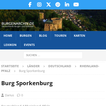
HOME
BURGEN
BLOG
TOUREN
KARTEN
LEXIKON
EVENTS
STARTSEITE
LÄNDER
DEUTSCHLAND
RHEINLAND-
PFALZ
Burg Sporkenburg
Burg Sporkenburg
Darius
0