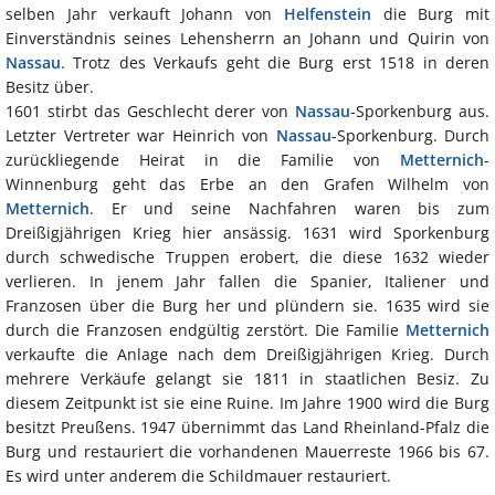
selben Jahr verkauft Johann von
Helfenstein
die Burg mit
Einverständnis seines Lehensherrn an Johann und Quirin von
Nassau
. Trotz des Verkaufs geht die Burg erst 1518 in deren
Besitz über.
1601 stirbt das Geschlecht derer von
Nassau
-Sporkenburg aus.
Letzter Vertreter war Heinrich von
Nassau
-Sporkenburg. Durch
zurückliegende Heirat in die Familie von
Metternich
-
Winnenburg geht das Erbe an den Grafen Wilhelm von
Metternich
. Er und seine Nachfahren waren bis zum
Dreißigjährigen Krieg hier ansässig. 1631 wird Sporkenburg
durch schwedische Truppen erobert, die diese 1632 wieder
verlieren. In jenem Jahr fallen die Spanier, Italiener und
Franzosen über die Burg her und plündern sie. 1635 wird sie
durch die Franzosen endgültig zerstört. Die Familie
Metternich
verkaufte die Anlage nach dem Dreißigjährigen Krieg. Durch
mehrere Verkäufe gelangt sie 1811 in staatlichen Besiz. Zu
diesem Zeitpunkt ist sie eine Ruine. Im Jahre 1900 wird die Burg
besitzt Preußens. 1947 übernimmt das Land Rheinland-Pfalz die
Burg und restauriert die vorhandenen Mauerreste 1966 bis 67.
Es wird unter anderem die Schildmauer restauriert.