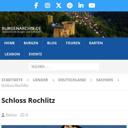
HOME
BURGEN
BLOG
TOUREN
KARTEN
LEXIKON
EVENTS
STARTSEITE
LÄNDER
DEUTSCHLAND
SACHSEN
Schloss Rochlitz
Schloss Rochlitz
Darius
0