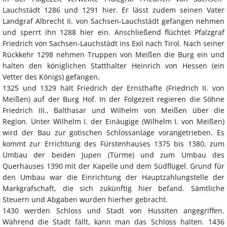
Lauchstädt 1286 und 1291 hier. Er lässt zudem seinen Vater
Landgraf Albrecht II. von Sachsen-Lauchstädt gefangen nehmen
und sperrt ihn 1288 hier ein. Anschließend flüchtet Pfalzgraf
Friedrich von Sachsen-Lauchstädt ins Exil nach Tirol. Nach seiner
Rückkehr 1298 nehmen Truppen von Meißen die Burg ein und
halten den königlichen Statthalter Heinrich von Hessen (ein
Vetter des Königs) gefangen.
1325 und 1329 hält Friedrich der Ernsthafte (Friedrich II. von
Meißen) auf der Burg Hof. In der Folgezeit regieren die Söhne
Friedrich III., Balthasar und Wilhelm von Meißen über die
Region. Unter Wilhelm I. der Einäugige (Wilhelm I. von Meißen)
wird der Bau zur gotischen Schlossanlage vorangetrieben. Es
kommt zur Errichtung des Fürstenhauses 1375 bis 1380, zum
Umbau der beiden Jupen (Türme) und zum Umbau des
Querhauses 1390 mit der Kapelle und dem Südflügel. Grund für
den Umbau war die Einrichtung der Hauptzahlungstelle der
Markgrafschaft, die sich zukünftig hier befand. Sämtliche
Steuern und Abgaben wurden hierher gebracht.
1430 werden Schloss und Stadt von Hussiten angegriffen.
Während die Stadt fällt, kann man das Schloss halten. 1436