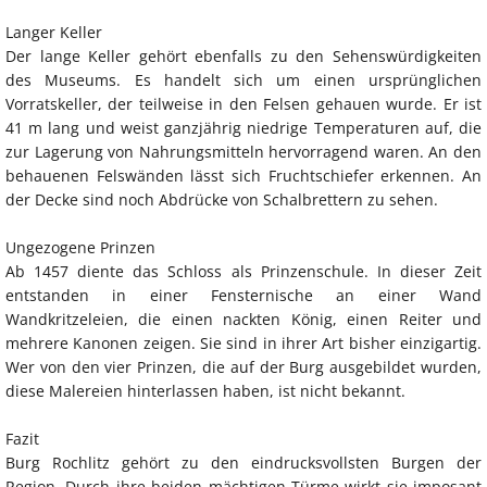
Langer Keller
Der lange Keller gehört ebenfalls zu den Sehenswürdigkeiten
des Museums. Es handelt sich um einen ursprünglichen
Vorratskeller, der teilweise in den Felsen gehauen wurde. Er ist
41 m lang und weist ganzjährig niedrige Temperaturen auf, die
zur Lagerung von Nahrungsmitteln hervorragend waren. An den
behauenen Felswänden lässt sich Fruchtschiefer erkennen. An
der Decke sind noch Abdrücke von Schalbrettern zu sehen.
Ungezogene Prinzen
Ab 1457 diente das Schloss als Prinzenschule. In dieser Zeit
entstanden in einer Fensternische an einer Wand
Wandkritzeleien, die einen nackten König, einen Reiter und
mehrere Kanonen zeigen. Sie sind in ihrer Art bisher einzigartig.
Wer von den vier Prinzen, die auf der Burg ausgebildet wurden,
diese Malereien hinterlassen haben, ist nicht bekannt.
Fazit
Burg Rochlitz gehört zu den eindrucksvollsten Burgen der
Region. Durch ihre beiden mächtigen Türme wirkt sie imposant