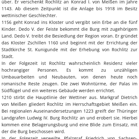
über. Er verschenkt Rochlitz an Konrad I. von Meißen im Jahre
1143. Ab diesem Zeitpunkt ist die Anlage bis 1918 im Besitz
wettinischer Geschlechter.
1156 geht Konrad ins Kloster und vergibt sein Erbe an die fünf
Kinder. Dedo V. der Feiste bekommt die Burg mit zugehörigem
Land. Dedo V. treibt die Besiedlung der Region voran. Er gründet
das Kloster Zschillen 1160 und beginnt mit der Errichtung der
Stadtkirche St. Kunigunde mit der Erhebung von Rochlitz zur
Stadt.
In der Folgezeit ist Rochlitz wahrscheinlich Residenz vieler
hochrangiger Personen. Es kommt zu unzähligen
Umbauarbeiten und Neubauten, von denen heute noch
romanische Reste zeugen. Die zwei Wohntürme, der Palas im
Südflügel und ein weiteres Gebäude werden errichtet.
1210 stirbt die Hauptlinie der Wettiner aus. Markgraf Dietrich
von Meißen gliedert Rochlitz im Herrschaftsgebiet Meißen ein.
Bei regionalen Auseinandersetzungen 1223 greift der Thüringer
Landgrafen Ludwig IV. Burg Rochlitz an und erobert sie. Hierbei
kommen eine Belagerungsburg und eine Blide zum Einsatz, mit
der die Burg beschossen wird.
In der Folgezeit verweilte Pfalzgraf Friedrich von Sachsen-