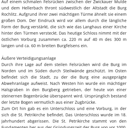
Auf einem schmalen Felsrücken zwischen der Zwickauer Mulde
und dem Hellerbach thront südwestlich der Altstadt die Burg
Rochlitz. Aufgrund ihrer zwei mächtigen Türme ähnelt sie einem
großen Dom. Der Eindruck wird vor allem durch die längliche
Form der Burg verstärkt, die sich wie das Langhaus einer Kirche
hinter den Türmen versteckt. Das heutige Schloss nimmt mit der
östlichen Vorburg zusammen ca. 220 m auf 40 m des 300 m
langen und ca. 60 m breiten Burgfelsens ein.
Äußere Verteidigungsanlage
Durch ihre Lage auf dem steilen Felsrücken wird die Burg im
Norden und im Süden durch Steilwände geschützt. Im Osten
befindet sich die Stadt, zu der die Burg eine ausgeprägte
Abwehranlage aufweist. Nach Westen hin wurde ein mächtiger
Halsgraben in den Burgberg getrieben, der heute von einer
steinernen Bogenbrücke überspannt wird. Ursprünglich bestand
der letzte Bogen vermutlich aus einer Zugbrücke.
Zum Ort hin gab es ein Unterschloss und eine Vorburg, in der
sich die St. Petrikirche befindet. Das Unterschloss wurde im 18.
Jahrhundert abgerissen. Die St. Petrikirche stammt von den
Fundamenten her aus der Gründungszeit der Burg von vor 1000.