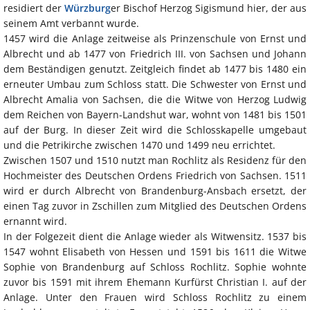
residiert der
Würzburg
er Bischof Herzog Sigismund hier, der aus
seinem Amt verbannt wurde.
1457 wird die Anlage zeitweise als Prinzenschule von Ernst und
Albrecht und ab 1477 von Friedrich III. von Sachsen und Johann
dem Beständigen genutzt. Zeitgleich findet ab 1477 bis 1480 ein
erneuter Umbau zum Schloss statt. Die Schwester von Ernst und
Albrecht Amalia von Sachsen, die die Witwe von Herzog Ludwig
dem Reichen von Bayern-Landshut war, wohnt von 1481 bis 1501
auf der Burg. In dieser Zeit wird die Schlosskapelle umgebaut
und die Petrikirche zwischen 1470 und 1499 neu errichtet.
Zwischen 1507 und 1510 nutzt man Rochlitz als Residenz für den
Hochmeister des Deutschen Ordens Friedrich von Sachsen. 1511
wird er durch Albrecht von Brandenburg-Ansbach ersetzt, der
einen Tag zuvor in Zschillen zum Mitglied des Deutschen Ordens
ernannt wird.
In der Folgezeit dient die Anlage wieder als Witwensitz. 1537 bis
1547 wohnt Elisabeth von Hessen und 1591 bis 1611 die Witwe
Sophie von Brandenburg auf Schloss Rochlitz. Sophie wohnte
zuvor bis 1591 mit ihrem Ehemann Kurfürst Christian I. auf der
Anlage. Unter den Frauen wird Schloss Rochlitz zu einem