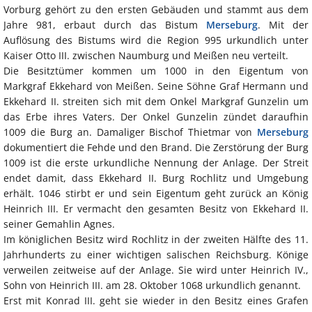
Vorburg gehört zu den ersten Gebäuden und stammt aus dem
Jahre 981, erbaut durch das Bistum
Merseburg
. Mit der
Auflösung des Bistums wird die Region 995 urkundlich unter
Kaiser Otto III. zwischen Naumburg und Meißen neu verteilt.
Die Besitztümer kommen um 1000 in den Eigentum von
Markgraf Ekkehard von Meißen. Seine Söhne Graf Hermann und
Ekkehard II. streiten sich mit dem Onkel Markgraf Gunzelin um
das Erbe ihres Vaters. Der Onkel Gunzelin zündet daraufhin
1009 die Burg an. Damaliger Bischof Thietmar von
Merseburg
dokumentiert die Fehde und den Brand. Die Zerstörung der Burg
1009 ist die erste urkundliche Nennung der Anlage. Der Streit
endet damit, dass Ekkehard II. Burg Rochlitz und Umgebung
erhält. 1046 stirbt er und sein Eigentum geht zurück an König
Heinrich III. Er vermacht den gesamten Besitz von Ekkehard II.
seiner Gemahlin Agnes.
Im königlichen Besitz wird Rochlitz in der zweiten Hälfte des 11.
Jahrhunderts zu einer wichtigen salischen Reichsburg. Könige
verweilen zeitweise auf der Anlage. Sie wird unter Heinrich IV.,
Sohn von Heinrich III. am 28. Oktober 1068 urkundlich genannt.
Erst mit Konrad III. geht sie wieder in den Besitz eines Grafen