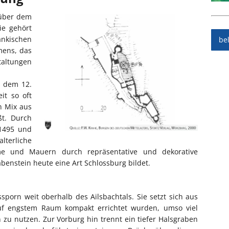
 über dem
ie gehört
nkischen
be
mens, das
taltungen
s dem 12.
it so oft
n Mix aus
ßt. Durch
1495 und
terliche
e und Mauern durch repräsentative und dekorative
benstein heute eine Art Schlossburg bildet.
porn weit oberhalb des Ailsbachtals. Sie setzt sich aus
f engstem Raum kompakt errichtet wurden, umso viel
 zu nutzen. Zur Vorburg hin trennt ein tiefer Halsgraben