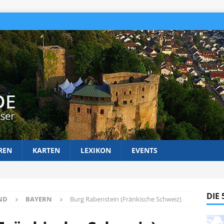
REN
KARTEN
LEXIKON
EVENTS
DIE
ND
BAYERN
Burg Rabenstein (Fränkische Schweiz)