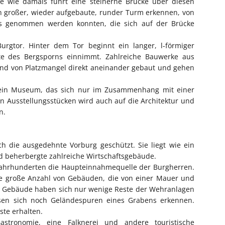
e wie damals führt eine steinerne Brücke über diesen
in großer, wieder aufgebaute, runder Turm erkennen, von
s genommen werden konnten, die sich auf der Brücke
rgtor. Hinter dem Tor beginnt ein langer, l-förmiger
te des Bergsporns einnimmt. Zahlreiche Bauwerke aus
nd von Platzmangel direkt aneinander gebaut und gehen
 ein Museum, das sich nur im Zusammenhang mit einer
n Ausstellungsstücken wird auch auf die Architektur und
n.
 die ausgedehnte Vorburg geschützt. Sie liegt wie ein
 beherbergte zahlreiche Wirtschaftsgebäude.
t Jahrhunderten die Haupteinnahmequelle der Burgherren.
e große Anzahl von Gebäuden, die von einer Mauer und
 Gebäude haben sich nur wenige Reste der Wehranlagen
sen sich noch Geländespuren eines Grabens erkennen.
te erhalten.
stronomie, eine Falknerei und andere touristische