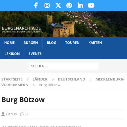
HOME
BURGEN
BLOG
TOUREN
KARTEN
LEXIKON
EVENTS
STARTSEITE
LÄNDER
DEUTSCHLAND
MECKLENBURG-
VORPOMMERN
Burg Bützow
Burg Bützow
Darius
0