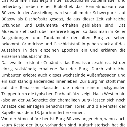
Das Krumme Haus liegt an der südöstlichen Außenmauer und
beherbergt neben einer Bibliothek das Heimatmuseum von
Bützow. In der Ausstellung wird vor allem der Schwerpunkt auf
Bützow als Bischofssitz gesetzt, da aus dieser Zeit zahlreiche
Urkunden und Dokumente erhalten geblieben sind. Das
Museum zieht sich über mehrere Etagen, so dass man im Keller
Ausgrabungen und Fundamente der alten Burg zu sehen
bekommt. Grundrisse und Geschichtstafeln gehen stark auf das
Aussehen in den einzelnen Epochen ein und erklären die
einzelnen Bauabschnitte.
Das zweite existente Gebäude, das Renaissanceschloss, ist der
einzig vollständig erhaltene Bau der Burg. Durch zahlreiche
Umbauten erlebte auch dieses wechselnde Außenfassaden und
ein sich ständig änderndes Innenleben. Zur Burg hin stößt man
auf die Renaissancefassade, die neben einem polygonalen
Treppenturm die typischen Dachaufsätze zeigt. Nach Westen hin
(also an der Außenseite der ehemaligen Burg) lassen sich noch
Ansätze des einstigen benachbarten Tores und die Fenster der
Kapelle aus dem 13. Jahrhundert erkennen.
Von der Atmosphäre her ist Burg Bützow angenehm, wenn auch
kaum Reste der Burg vorhanden sind. Kulturhistorisch hat die