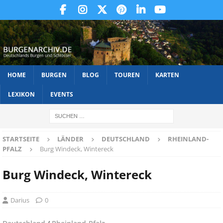
HOME
BURGEN
BLOG
TOUREN
KARTEN
LEXIKON
EVENTS
STARTSEITE
LÄNDER
DEUTSCHLAND
RHEINLAND-
PFALZ
Burg Windeck, Wintereck
Burg Windeck, Wintereck
Darius
0