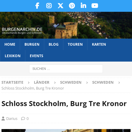
HOME
BURGEN
BLOG
TOUREN
KARTEN
LEXIKON
EVENTS
STARTSEITE
LÄNDER
SCHWEDEN
SCHWEDEN
Schloss Stockholm, Burg Tre Kronor
Schloss Stockholm, Burg Tre Kronor
Darius
0