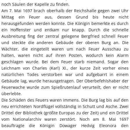
noch Säulen der Kapelle zu finden.
Am 7. Mai 1697 brach oberhalb der Reichshalle gegen zwei Uhr
Mittag ein Feuer aus, dessen Grund bis heute nicht
herausgefunden werden konnte. Die Königin bemerkte es durch
ein Hoffenster und entkam nur knapp. Durch die schnelle
Ausbreitung fing der zentral gelegene Bergfried schnell Feuer
und steckte die anderen Gebäude der oberen Burg an. Die
Wächter, die eingeteilt waren um nach Feuer Ausschau zu
halten, waren nicht auf ihren Posten, wodurch kein Alarm
geschlagen wurde. Bei dem Feuer starb niemand. Sogar den
Leichnam von Charles (Karl) XI., der kurze Zeit vorher eines
natürlichen Todes verstorben war und aufgebarrt in einem
Gebäude lag, wurde herausgetragen. Der Oberbefehlshaber der
Feuerwache wurde zum Spießrutenlauf verurteilt, den er nicht
überlebte.
Die Schäden des Feuers waren immens. Die Burg lag bis auf den
neu errichteten Nordflügel vollständig in Schutt und Asche. Zwei
Drittel der Bibliothek (größte Europas zu der Zeit) und ein Drittel
vom Nationalarchiv waren zerstört. Noch am 8. Mai 1697
beauftragte die Königin Dowager Hedvig Eleonora den