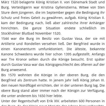
März 1520 belagerte König Kristian II. von Dänemark Stadt und
Burg. Verteidigerin war Kristina Gyllenstierna, Witwe von Sten
Sture dem Jüngeren, die im September gegen die Bedingung ihr
Schutz und freies Geleit zu gewähren, aufgab. König Kristian II.
kam der Bedingung nach, ließ aber zahlreiche ihrer Anhänger
hinrichten. Die ganze Situation endete schließlich im
Stockholmer Blutbad November 1520.
1544 war die Burg im Besitz von Gustav Vasa, der sie mit
Artillerie und Rondellen versehen ließ. Der Bergfried wurde in
einen Kanonenturm umfunktioniert. Die älteste, bekannte
Kanone Schwedens wurde hier schon 1395 aufgestellt. Anfangs
war Tre Kronor selten durch die Könige besucht. Erst später
durch Gustav Vasa war das Königsgeschlecht des öfteren auf der
Burg anwesend.
Bis 1570 wohnten die Könige in der oberen Burg, die den
Bergfried als Zentrum hatte. In jenem Jahr ließ König Johan III.
den neuen Nordflügel errichten, der in der unteren Burg lag. Die
obere Burg stand aber immer noch der Königin zur Verfügung,
die unter anderem bis 1650 hier lebte.
Unter der Regentschaft von Erik XIV. arbeiteten 600 Personen in