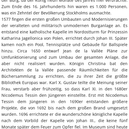
der Burg, da der König neun Monate des Jahres hier verbrachte.
Zum Ende des 16. Jahrhunderts hin waren es 1.000 Personen,
was ein Zehntel der Bevölkerung Stockholms ausmachte.
1577 fingen die ersten großen Umbauten und Modernisierungen
der veralteten und militärisch unmodernen Burganlage an. Es
entstand eine katholische Kapelle im Nordostturm für Prinzessin
Katharina Jagellonica von Polen, errichtet durch Johan III. Später
kamen noch ein Pool, Tennisplätze und Gebäude für Ballspiele
hinzu. Circa 1650 entwarf Jean de la Vallée Pläne zur
Umfunktionierung und zum Umbau der gesamten Anlage, die
aber nicht realisiert wurden. Königin Christina bat den
Architekten de la Vallée passende Räumlichkeiten für die
Büchersammlung zu errichten, die zu ihrer Zeit die größte
Bibliothek Europas war. Karl X. Gustav teilte die Meinung seiner
Frau, verstarb aber frühzeitig, so dass Karl XI. in den 1680er
Nicodemus Tessin den Jüngeren einstellte. Erst mit Nicodemus
Tessin dem Jüngeren in den 1690er entstanden größere
Projekte, die von 1692 bis nach dem großen Brand umgesetzt
wurden. 1696 errichtete er die wunderschöne königliche Kapelle
nach dem Vorbild der Kapelle von Johan III., die keine fünf
Monate später dem Feuer zum Opfer fiel. Im Museum sind heute