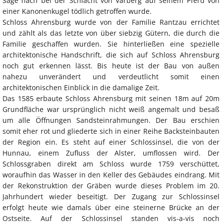
Sage nach bei der Schlacht von Varberg auf seinem Pferd von
einer Kanonenkugel tödlich getroffen wurde.
Schloss Ahrensburg wurde von der Familie Rantzau errichtet
und zählt als das letzte von über siebzig Gütern, die durch die
Familie geschaffen wurden. Sie hinterließen eine spezielle
architektonische Handschrift, die sich auf Schloss Ahrensburg
noch gut erkennen lässt. Bis heute ist der Bau von außen
nahezu unverändert und verdeutlicht somit einen
architektonischen Einblick in die damalige Zeit.
Das 1585 erbaute Schloss Ahrensburg mit seinen 18m auf 20m
Grundfläche war ursprünglich nicht weiß angemalt und besaß
um alle Öffnungen Sandsteinrahmungen. Der Bau erschien
somit eher rot und gliederte sich in einer Reihe Backsteinbauten
der Region ein. Es steht auf einer Schlossinsel, die von der
Hunnau, einem Zufluss der Alster, umflossen wird. Der
Schlossgraben direkt am Schloss wurde 1759 verschüttet,
woraufhin das Wasser in den Keller des Gebäudes eindrang. Mit
der Rekonstruktion der Gräben wurde dieses Problem im 20.
Jahrhundert wieder beseitigt. Der Zugang zur Schlossinsel
erfolgt heute wie damals über eine steinerne Brücke an der
Ostseite. Auf der Schlossinsel standen vis-a-vis noch