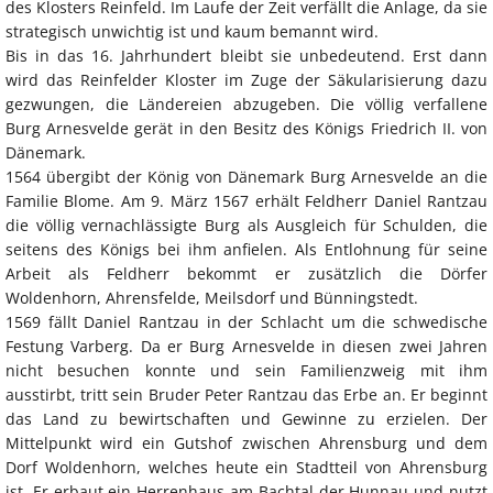
des Klosters Reinfeld. Im Laufe der Zeit verfällt die Anlage, da sie
strategisch unwichtig ist und kaum bemannt wird.
Bis in das 16. Jahrhundert bleibt sie unbedeutend. Erst dann
wird das Reinfelder Kloster im Zuge der Säkularisierung dazu
gezwungen, die Ländereien abzugeben. Die völlig verfallene
Burg Arnesvelde gerät in den Besitz des Königs Friedrich II. von
Dänemark.
1564 übergibt der König von Dänemark Burg Arnesvelde an die
Familie Blome. Am 9. März 1567 erhält Feldherr Daniel Rantzau
die völlig vernachlässigte Burg als Ausgleich für Schulden, die
seitens des Königs bei ihm anfielen. Als Entlohnung für seine
Arbeit als Feldherr bekommt er zusätzlich die Dörfer
Woldenhorn, Ahrensfelde, Meilsdorf und Bünningstedt.
1569 fällt Daniel Rantzau in der Schlacht um die schwedische
Festung Varberg. Da er Burg Arnesvelde in diesen zwei Jahren
nicht besuchen konnte und sein Familienzweig mit ihm
ausstirbt, tritt sein Bruder Peter Rantzau das Erbe an. Er beginnt
das Land zu bewirtschaften und Gewinne zu erzielen. Der
Mittelpunkt wird ein Gutshof zwischen Ahrensburg und dem
Dorf Woldenhorn, welches heute ein Stadtteil von Ahrensburg
ist. Er erbaut ein Herrenhaus am Bachtal der Hunnau und nutzt