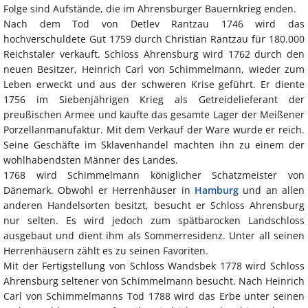
Folge sind Aufstände, die im Ahrensburger Bauernkrieg enden.
Nach dem Tod von Detlev Rantzau 1746 wird das
hochverschuldete Gut 1759 durch Christian Rantzau für 180.000
Reichstaler verkauft. Schloss Ahrensburg wird 1762 durch den
neuen Besitzer, Heinrich Carl von Schimmelmann, wieder zum
Leben erweckt und aus der schweren Krise geführt. Er diente
1756 im Siebenjährigen Krieg als Getreidelieferant der
preußischen Armee und kaufte das gesamte Lager der Meißener
Porzellanmanufaktur. Mit dem Verkauf der Ware wurde er reich.
Seine Geschäfte im Sklavenhandel machten ihn zu einem der
wohlhabendsten Männer des Landes.
1768 wird Schimmelmann königlicher Schatzmeister von
Dänemark. Obwohl er Herrenhäuser in
Hamburg
und an allen
anderen Handelsorten besitzt, besucht er Schloss Ahrensburg
nur selten. Es wird jedoch zum spätbarocken Landschloss
ausgebaut und dient ihm als Sommerresidenz. Unter all seinen
Herrenhäusern zählt es zu seinen Favoriten.
Mit der Fertigstellung von Schloss Wandsbek 1778 wird Schloss
Ahrensburg seltener von Schimmelmann besucht. Nach Heinrich
Carl von Schimmelmanns Tod 1788 wird das Erbe unter seinen