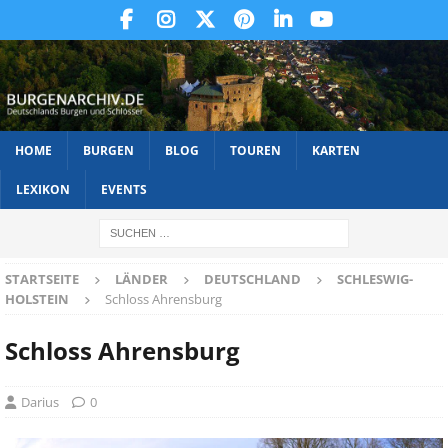
HOME
BURGEN
BLOG
TOUREN
KARTEN
LEXIKON
EVENTS
STARTSEITE
LÄNDER
DEUTSCHLAND
SCHLESWIG-
HOLSTEIN
Schloss Ahrensburg
Schloss Ahrensburg
Darius
0