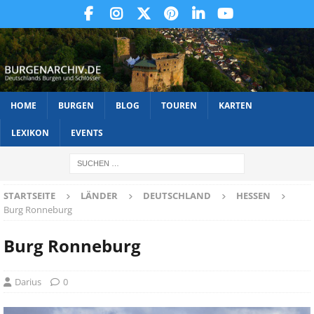
HOME
BURGEN
BLOG
TOUREN
KARTEN
LEXIKON
EVENTS
STARTSEITE
LÄNDER
DEUTSCHLAND
HESSEN
Burg Ronneburg
Burg Ronneburg
Darius
0