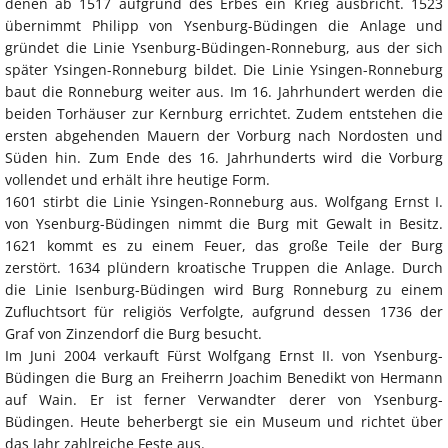
denen ab 1517 aufgrund des Erbes ein Krieg ausbricht. 1523
übernimmt Philipp von Ysenburg-Büdingen die Anlage und
gründet die Linie Ysenburg-Büdingen-Ronneburg, aus der sich
später Ysingen-Ronneburg bildet. Die Linie Ysingen-Ronneburg
baut die Ronneburg weiter aus. Im 16. Jahrhundert werden die
beiden Torhäuser zur Kernburg errichtet. Zudem entstehen die
ersten abgehenden Mauern der Vorburg nach Nordosten und
Süden hin. Zum Ende des 16. Jahrhunderts wird die Vorburg
vollendet und erhält ihre heutige Form.
1601 stirbt die Linie Ysingen-Ronneburg aus. Wolfgang Ernst I.
von Ysenburg-Büdingen nimmt die Burg mit Gewalt in Besitz.
1621 kommt es zu einem Feuer, das große Teile der Burg
zerstört. 1634 plündern kroatische Truppen die Anlage. Durch
die Linie Isenburg-Büdingen wird Burg Ronneburg zu einem
Zufluchtsort für religiös Verfolgte, aufgrund dessen 1736 der
Graf von Zinzendorf die Burg besucht.
Im Juni 2004 verkauft Fürst Wolfgang Ernst II. von Ysenburg-
Büdingen die Burg an Freiherrn Joachim Benedikt von Hermann
auf Wain. Er ist ferner Verwandter derer von Ysenburg-
Büdingen. Heute beherbergt sie ein Museum und richtet über
das Jahr zahlreiche Feste aus.