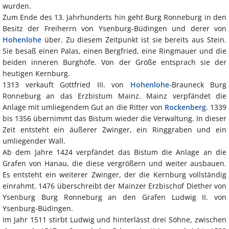
wurden.
Zum Ende des 13. Jahrhunderts hin geht Burg Ronneburg in den
Besitz der Freiherrn von Ysenburg-Büdingen und derer von
Hohenlohe
über. Zu diesem Zeitpunkt ist sie bereits aus Stein.
Sie besaß einen Palas, einen Bergfried, eine Ringmauer und die
beiden inneren Burghöfe. Von der Größe entsprach sie der
heutigen Kernburg.
1313 verkauft Gottfried III. von
Hohenlohe
-Brauneck Burg
Ronneburg an das Erzbistum Mainz. Mainz verpfändet die
Anlage mit umliegendem Gut an die Ritter von
Rockenberg
. 1339
bis 1356 übernimmt das Bistum wieder die Verwaltung. In dieser
Zeit entsteht ein äußerer Zwinger, ein Ringgraben und ein
umliegender Wall.
Ab dem Jahre 1424 verpfändet das Bistum die Anlage an die
Grafen von Hanau, die diese vergrößern und weiter ausbauen.
Es entsteht ein weiterer Zwinger, der die Kernburg vollständig
einrahmt. 1476 überschreibt der Mainzer Erzbischof Diether von
Ysenburg Burg Ronneburg an den Grafen Ludwig II. von
Ysenburg-Büdingen.
Im Jahr 1511 stirbt Ludwig und hinterlässt drei Söhne, zwischen