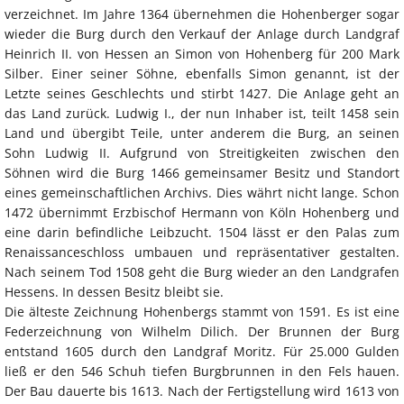
verzeichnet. Im Jahre 1364 übernehmen die Hohenberger sogar
wieder die Burg durch den Verkauf der Anlage durch Landgraf
Heinrich II. von Hessen an Simon von Hohenberg für 200 Mark
Silber. Einer seiner Söhne, ebenfalls Simon genannt, ist der
Letzte seines Geschlechts und stirbt 1427. Die Anlage geht an
das Land zurück. Ludwig I., der nun Inhaber ist, teilt 1458 sein
Land und übergibt Teile, unter anderem die Burg, an seinen
Sohn Ludwig II. Aufgrund von Streitigkeiten zwischen den
Söhnen wird die Burg 1466 gemeinsamer Besitz und Standort
eines gemeinschaftlichen Archivs. Dies währt nicht lange. Schon
1472 übernimmt Erzbischof Hermann von Köln Hohenberg und
eine darin befindliche Leibzucht. 1504 lässt er den Palas zum
Renaissanceschloss umbauen und repräsentativer gestalten.
Nach seinem Tod 1508 geht die Burg wieder an den Landgrafen
Hessens. In dessen Besitz bleibt sie.
Die älteste Zeichnung Hohenbergs stammt von 1591. Es ist eine
Federzeichnung von Wilhelm Dilich. Der Brunnen der Burg
entstand 1605 durch den Landgraf Moritz. Für 25.000 Gulden
ließ er den 546 Schuh tiefen Burgbrunnen in den Fels hauen.
Der Bau dauerte bis 1613. Nach der Fertigstellung wird 1613 von