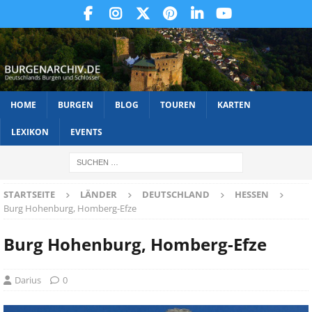
HOME
BURGEN
BLOG
TOUREN
KARTEN
LEXIKON
EVENTS
STARTSEITE
LÄNDER
DEUTSCHLAND
HESSEN
Burg Hohenburg, Homberg-Efze
Burg Hohenburg, Homberg-Efze
Darius
0