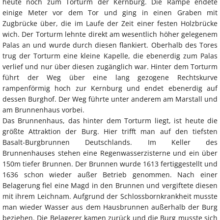
heute noch zum Torturm der Kernburg. Die Rampe endete
einige Meter vor dem Tor und ging in einen Graben mit
Zugbrücke über, die im Laufe der Zeit einer festen Holzbrücke
wich. Der Torturm lehnte direkt am wesentlich höher gelegenem
Palas an und wurde durch diesen flankiert. Oberhalb des Tores
trug der Torturm eine kleine Kapelle, die ebenerdig zum Palas
verlief und nur über diesen zugänglich war. Hinter dem Torturm
führt der Weg über eine lang gezogene Rechtskurve
rampenförmig hoch zur Kernburg und endet ebenerdig auf
dessen Burghof. Der Weg führte unter anderem am Marstall und
am Brunnenhaus vorbei.
Das Brunnenhaus, das hinter dem Torturm liegt, ist heute die
größte Attraktion der Burg. Hier trifft man auf den tiefsten
Basalt-Burgbrunnen Deutschlands. Im Keller des
Brunnenhauses stehen eine Regenwasserzisterne und ein über
150m tiefer Brunnen. Der Brunnen wurde 1613 fertiggestellt und
1636 schon wieder außer Betrieb genommen. Nach einer
Belagerung fiel eine Magd in den Brunnen und vergiftete diesen
mit ihrem Leichnam. Aufgrund der Schlossbornkrankheit musste
man wieder Wasser aus dem Hausbrunnen außerhalb der Burg
beziehen. Die Belagerer kamen zurück und die Burg musste sich