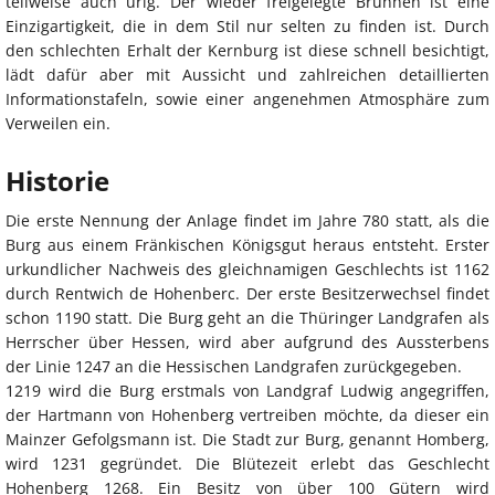
teilweise auch urig. Der wieder freigelegte Brunnen ist eine
Einzigartigkeit, die in dem Stil nur selten zu finden ist. Durch
den schlechten Erhalt der Kernburg ist diese schnell besichtigt,
lädt dafür aber mit Aussicht und zahlreichen detaillierten
Informationstafeln, sowie einer angenehmen Atmosphäre zum
Verweilen ein.
Historie
Die erste Nennung der Anlage findet im Jahre 780 statt, als die
Burg aus einem Fränkischen Königsgut heraus entsteht. Erster
urkundlicher Nachweis des gleichnamigen Geschlechts ist 1162
durch Rentwich de Hohenberc. Der erste Besitzerwechsel findet
schon 1190 statt. Die Burg geht an die Thüringer Landgrafen als
Herrscher über Hessen, wird aber aufgrund des Aussterbens
der Linie 1247 an die Hessischen Landgrafen zurückgegeben.
1219 wird die Burg erstmals von Landgraf Ludwig angegriffen,
der Hartmann von Hohenberg vertreiben möchte, da dieser ein
Mainzer Gefolgsmann ist. Die Stadt zur Burg, genannt Homberg,
wird 1231 gegründet. Die Blütezeit erlebt das Geschlecht
Hohenberg 1268. Ein Besitz von über 100 Gütern wird