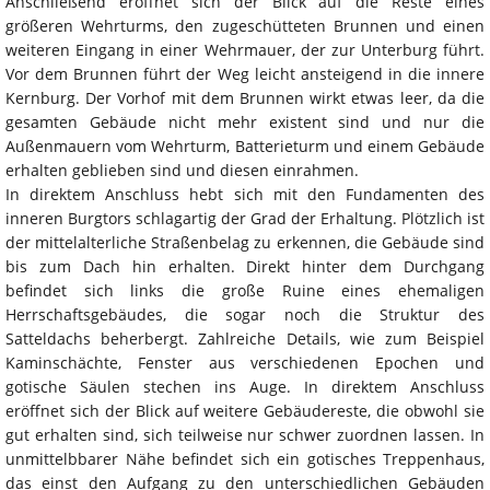
Anschließend eröffnet sich der Blick auf die Reste eines
größeren Wehrturms, den zugeschütteten Brunnen und einen
weiteren Eingang in einer Wehrmauer, der zur Unterburg führt.
Vor dem Brunnen führt der Weg leicht ansteigend in die innere
Kernburg. Der Vorhof mit dem Brunnen wirkt etwas leer, da die
gesamten Gebäude nicht mehr existent sind und nur die
Außenmauern vom Wehrturm, Batterieturm und einem Gebäude
erhalten geblieben sind und diesen einrahmen.
In direktem Anschluss hebt sich mit den Fundamenten des
inneren Burgtors schlagartig der Grad der Erhaltung. Plötzlich ist
der mittelalterliche Straßenbelag zu erkennen, die Gebäude sind
bis zum Dach hin erhalten. Direkt hinter dem Durchgang
befindet sich links die große Ruine eines ehemaligen
Herrschaftsgebäudes, die sogar noch die Struktur des
Satteldachs beherbergt. Zahlreiche Details, wie zum Beispiel
Kaminschächte, Fenster aus verschiedenen Epochen und
gotische Säulen stechen ins Auge. In direktem Anschluss
eröffnet sich der Blick auf weitere Gebäudereste, die obwohl sie
gut erhalten sind, sich teilweise nur schwer zuordnen lassen. In
unmittelbbarer Nähe befindet sich ein gotisches Treppenhaus,
das einst den Aufgang zu den unterschiedlichen Gebäuden