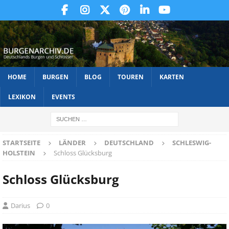
HOME
BURGEN
BLOG
TOUREN
KARTEN
LEXIKON
EVENTS
STARTSEITE
LÄNDER
DEUTSCHLAND
SCHLESWIG-
HOLSTEIN
Schloss Glücksburg
Schloss Glücksburg
Darius
0