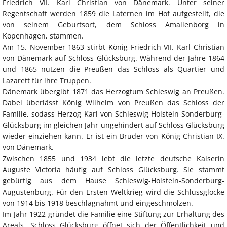
Friedrich VII. Karl Christian von Dänemark. Unter seiner
Regentschaft werden 1859 die Laternen im Hof aufgestellt, die
von seinem Geburtsort, dem Schloss Amalienborg in
Kopenhagen, stammen.
Am 15. November 1863 stirbt König Friedrich VII. Karl Christian
von Dänemark auf Schloss Glücksburg. Während der Jahre 1864
und 1865 nutzen die Preußen das Schloss als Quartier und
Lazarett für ihre Truppen.
Dänemark übergibt 1871 das Herzogtum Schleswig an Preußen.
Dabei überlässt König Wilhelm von Preußen das Schloss der
Familie, sodass Herzog Karl von Schleswig-Holstein-Sonderburg-
Glücksburg im gleichen Jahr ungehindert auf Schloss Glücksburg
wieder einziehen kann. Er ist ein Bruder von König Christian IX.
von Dänemark.
Zwischen 1855 und 1934 lebt die letzte deutsche Kaiserin
Auguste Victoria häufig auf Schloss Glücksburg. Sie stammt
gebürtig aus dem Hause Schleswig-Holstein-Sonderburg-
Augustenburg. Für den Ersten Weltkrieg wird die Schlussglocke
von 1914 bis 1918 beschlagnahmt und eingeschmolzen.
Im Jahr 1922 gründet die Familie eine Stiftung zur Erhaltung des
Areals. Schloss Glücksburg öffnet sich der Öffentlichkeit und