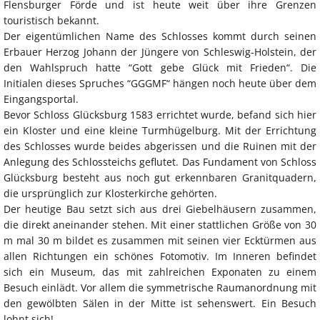
Flensburger Förde und ist heute weit über ihre Grenzen
touristisch bekannt.
Der eigentümlichen Name des Schlosses kommt durch seinen
Erbauer Herzog Johann der Jüngere von Schleswig-Holstein, der
den Wahlspruch hatte “Gott gebe Glück mit Frieden“. Die
Initialen dieses Spruches “GGGMF“ hängen noch heute über dem
Eingangsportal.
Bevor Schloss Glücksburg 1583 errichtet wurde, befand sich hier
ein Kloster und eine kleine Turmhügelburg. Mit der Errichtung
des Schlosses wurde beides abgerissen und die Ruinen mit der
Anlegung des Schlossteichs geflutet. Das Fundament von Schloss
Glücksburg besteht aus noch gut erkennbaren Granitquadern,
die ursprünglich zur Klosterkirche gehörten.
Der heutige Bau setzt sich aus drei Giebelhäusern zusammen,
die direkt aneinander stehen. Mit einer stattlichen Größe von 30
m mal 30 m bildet es zusammen mit seinen vier Ecktürmen aus
allen Richtungen ein schönes Fotomotiv. Im Inneren befindet
sich ein Museum, das mit zahlreichen Exponaten zu einem
Besuch einlädt. Vor allem die symmetrische Raumanordnung mit
den gewölbten Sälen in der Mitte ist sehenswert. Ein Besuch
lohnt sich!