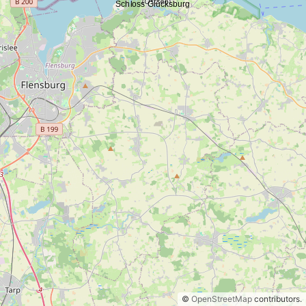
©
OpenStreetMap
contributors.