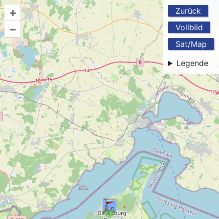
+
Zurück
–
Vollbild
Sat/Map
Legende