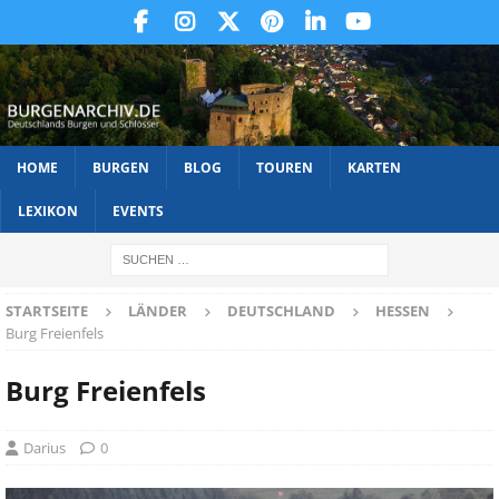
HOME
BURGEN
BLOG
TOUREN
KARTEN
LEXIKON
EVENTS
STARTSEITE
LÄNDER
DEUTSCHLAND
HESSEN
Burg Freienfels
Burg Freienfels
Darius
0