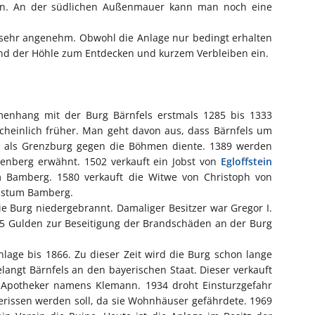
gen. An der südlichen Außenmauer kann man noch eine
 sehr angenehm. Obwohl die Anlage nur bedingt erhalten
 und der Höhle zum Entdecken und kurzem Verbleiben ein.
nhang mit der Burg Bärnfels erstmals 1285 bis 1333
cheinlich früher. Man geht davon aus, dass Bärnfels um
 als Grenzburg gegen die Böhmen diente. 1389 werden
tenberg erwähnt. 1502 verkauft ein Jobst von
Egloffstein
m Bamberg. 1580 verkauft die Witwe von Christoph von
 Bistum Bamberg.
e Burg niedergebrannt. Damaliger Besitzer war Gregor I.
35 Gulden zur Beseitigung der Brandschäden an der Burg
nlage bis 1866. Zu dieser Zeit wird die Burg schon lange
langt Bärnfels an den bayerischen Staat. Dieser verkauft
 Apotheker namens Klemann. 1934 droht Einsturzgefahr
erissen werden soll, da sie Wohnhäuser gefährdete. 1969