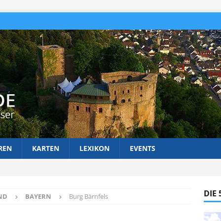
REN
KARTEN
LEXIKON
EVENTS
DIE
ND
BAYERN
Burg Bärnfels