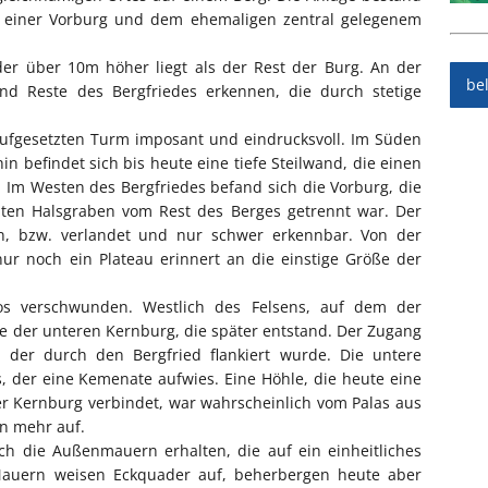
g, einer Vorburg und dem ehemaligen zentral gelegenem
der über 10m höher liegt als der Rest der Burg. An der
be
 und Reste des Bergfriedes erkennen, die durch stetige
aufgesetzten Turm imposant und eindrucksvoll. Im Süden
in befindet sich bis heute eine tiefe Steilwand, die einen
. Im Westen des Bergfriedes befand sich die Vorburg, die
ten Halsgraben vom Rest des Berges getrennt war. Der
en, bzw. verlandet und nur schwer erkennbar. Von der
nur noch ein Plateau erinnert an die einstige Größe der
os verschwunden. Westlich des Felsens, auf dem der
ste der unteren Kernburg, die später entstand. Der Zugang
 der durch den Bergfried flankiert wurde. Die untere
 der eine Kemenate aufwies. Eine Höhle, die heute eine
r Kernburg verbindet, war wahrscheinlich vom Palas aus
en mehr auf.
h die Außenmauern erhalten, die auf ein einheitliches
Mauern weisen Eckquader auf, beherbergen heute aber