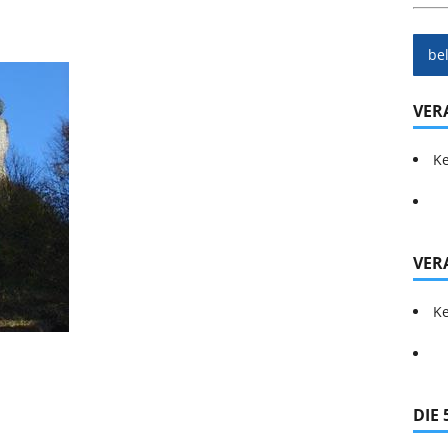
be
VER
Ke
VER
Ke
DIE