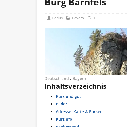
Burg Bärnfels
Darius
Bayern
0
Deutschland
/
Bayern
Inhaltsverzeichnis
Kurz und gut
Bilder
Adresse, Karte & Parken
Kurzinfo
Baubestand