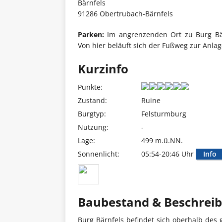
Bärnfels
91286 Obertrubach-Bärnfels
Parken:
Im angrenzenden Ort zu Burg Bärn
Von hier beläuft sich der Fußweg zur Anlag
Kurzinfo
Punkte:
Zustand:
Ruine
Burgtyp:
Felsturmburg
Nutzung:
-
Lage:
499 m.ü.NN.
Sonnenlicht:
05:54-20:46 Uhr
Info
Baubestand & Beschrei
Burg Bärnfels befindet sich oberhalb des