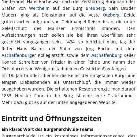
Niederadel. Hans Bache war nach der Zerstörung Burgmann der
Grafen von
Wertheim
auf der Burg
Breuberg
. Sein Bruder
Madern ging als Dienstmann auf die Veste
Otzberg
. Beide
griffen vorher aufgrund von Geldmangel Reisende an, die unter
Geleitschutz des Mainzer Erzbischofs standen. Den
Aufzeichnungen nach sollen sie bei ihren Überfällen sehr
geschickt vorgegangen sein. 1434, so berichtet man, lag der
Ritter Hans Bache, der Sohn von Jorg Bache, mit dem
Aschaffenburg
er Kollegiatstift, sowie dem
Aschaffenburg
Keller
Konrad Schreiber von Fritzlar in einer Fehde und nahm den
Ortspfarrer von Wenigumstadt (einen Geistlichen!) gefangen.
Im 18. Jahrhundert dienten die Keller der eingefallen Burgruine
einigen Diebesbanden als Unterschlupf, die immer wieder
ausgehoben wurden. Die erhaltenen Reste sprengte man darauf
1863. Neuster Fund in der Burg ist eine leere Grabkammer.
Mehr dazu gibt es auf der unten angegebenen Website.
Eintritt und Öffnungszeiten
Ein klares Wort des Burgenarchiv.de-Teams
Burgenarchiv.de ist ein kostenloses Informationsangebot, das