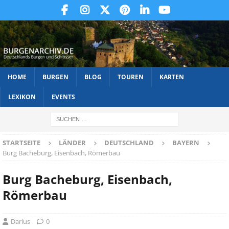
HOME
BURGEN
BLOG
TOUREN
KARTEN
LEXIKON
EVENTS
STARTSEITE
LÄNDER
DEUTSCHLAND
BAYERN
Burg Bacheburg, Eisenbach, Römerbau
Burg Bacheburg, Eisenbach,
Römerbau
Darius
0