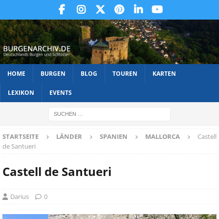
HOME
BURGEN
BLOG
TOUREN
KARTEN
LEXIKON
EVENTS
STARTSEITE
LÄNDER
SPANIEN
MALLORCA
Castell
de Santueri
Castell de Santueri
Darius
0