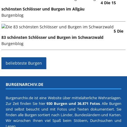
4 Die 15
schönsten Schlösser und Burgen im Allgäu
Burgenblog
5 Die
83 schönsten Schlösser und Burgen im Schwarzwald
Burgenblog
beliebteste Burgen
BURGENARCHIV.DE
Burgenarchiv.de ist eine Website über mittelalterliche Wehranlagen.
Zur Zeit finden Sie hier
930 Burgen und 36.871 Fotos
. Alle Burgen
sind selbst besucht und mit Fotos und Texten dokumentiert. Sie
finden alle Burgen sortiert nach
Länder, Bundesländern
und
Karten
.
Wir wünschen Ihnen viel Spaß beim Stöbern, Durchsuchen und
Lesen.