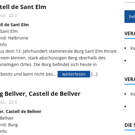
tell de Sant Elm
ius
0
be
ll de Sant Elm
 Sant Elm
VER
and: Halbruine
nfo:
Ke
aus dem 13. Jahrhundert stammende Burg Sant Elm thront
inem kleinen, stark abschüssigen Berg oberhalb des
hnamigen Ortes. Die Burg befindet sich heute in
tbesitz und kann nicht bes…
weiterlesen
[…]
VER
g Bellver, Castell de Bellver
Ke
ius
0
er, Castell de Bellver
Bellver
and: Burg
DIE
nfo: