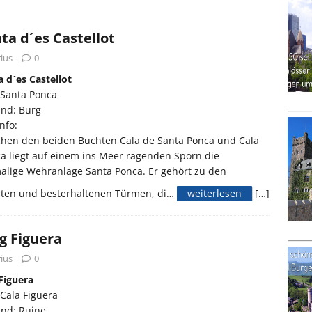
ta d´es Castellot
ius
0
 d´es Castellot
 Santa Ponca
and: Burg
nfo:
chen den beiden Buchten Cala de Santa Ponca und Cala
a liegt auf einem ins Meer ragenden Sporn die
alige Wehranlage Santa Ponca. Er gehört zu den
sten und besterhaltenen Türmen, di…
weiterlesen
[…]
g Figuera
ius
0
Figuera
Cala Figuera
and: Ruine