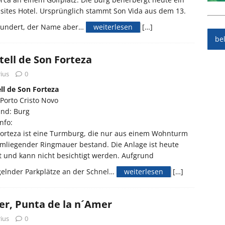
sites Hotel. Ursprünglich stammt Son Vida aus dem 13.
hundert, der Name aber…
weiterlesen
[…]
be
tell de Son Forteza
ius
0
ll de Son Forteza
Porto Cristo Novo
and: Burg
nfo:
orteza ist eine Turmburg, die nur aus einem Wohnturm
mliegender Ringmauer bestand. Die Anlage ist heute
t und kann nicht besichtigt werden. Aufgrund
elnder Parkplätze an der Schnel…
weiterlesen
[…]
r, Punta de la n´Amer
ius
0