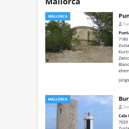
Mallorca
Pun
MALLORCA
Dar
Punta
7180
Zust
Kurzi
Zwis
Blanc
ehem
jüng
Bur
MALLORCA
Dar
Cala 
7659 
Zust