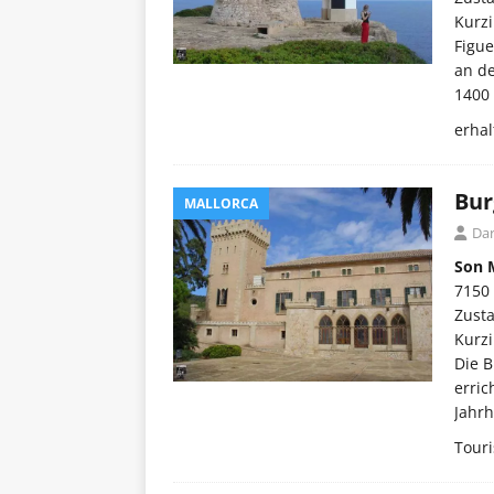
Kurzi
Figue
an de
1400 
erhal
Bur
MALLORCA
Dar
Son 
7150
Zust
Kurzi
Die B
erric
Jahrh
Tour