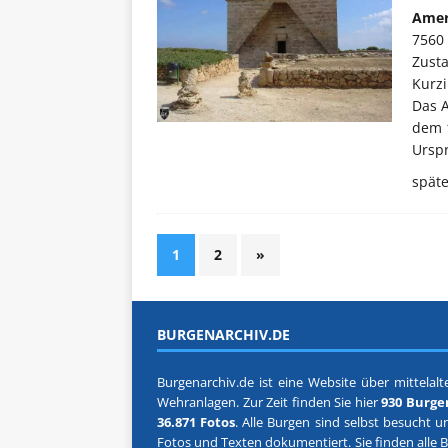
Amer
7560 
Zusta
Kurzi
Das A
dem 1
Urspr
spät
1
2
»
BURGENARCHIV.DE
Burgenarchiv.de ist eine Website über mittelalte
Wehranlagen. Zur Zeit finden Sie hier
930 Burge
36.871 Fotos
. Alle Burgen sind selbst besucht u
Fotos und Texten dokumentiert. Sie finden alle 