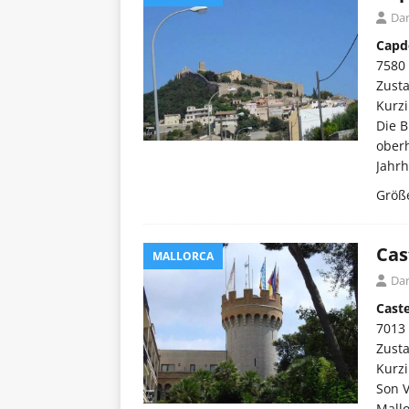
Dar
Capd
7580
Zust
Kurzi
Die B
oberh
Jahrh
Größe
Cas
MALLORCA
Dar
Caste
7013
Zust
Kurzi
Son V
Mallo