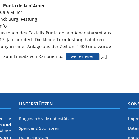
, Punta de la n´Amer
Cala Millor
nd: Burg, Festung
nfo:
ussehen des Castells Punta de la n´Amer stammt aus
7. Jahrhundert. Die kleine Turmfestung hat ihren
ung in einer Anlage aus der Zeit um 1400 und wurde
er zum Einsatz von Kanonen u…
weiterlesen
[…]
UNTERSTÜTZEN
SONS
rliche
Burgenarchiv.de unterstützen
Impr
n und
Spender & Sponsoren
Daten
nd mit
Burgen
Event eintragen
Konta