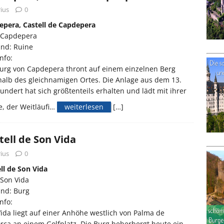
ius
0
epera, Castell de Capdepera
 Capdepera
and: Ruine
nfo:
urg von Capdepera thront auf einem einzelnen Berg
alb des gleichnamigen Ortes. Die Anlage aus dem 13.
undert hat sich größtenteils erhalten und lädt mit ihrer
, der Weitläufi…
weiterlesen
[…]
tell de Son Vida
ius
0
ll de Son Vida
 Son Vida
and: Burg
nfo:
ida liegt auf einer Anhöhe westlich von Palma de
rca an einem Golfplatz. Die Burg beherbergt heute ein