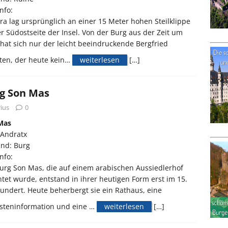
nfo:
ra lag ursprünglich an einer 15 Meter hohen Steilklippe
r Südostseite der Insel. Von der Burg aus der Zeit um
hat sich nur der leicht beeindruckende Bergfried
ten, der heute kein…
weiterlesen
[…]
g Son Mas
ius
0
Mas
 Andratx
and: Burg
nfo:
urg Son Mas, die auf einem arabischen Aussiedlerhof
htet wurde, entstand in ihrer heutigen Form erst im 15.
undert. Heute beherbergt sie ein Rathaus, eine
isteninformation und eine …
weiterlesen
[…]