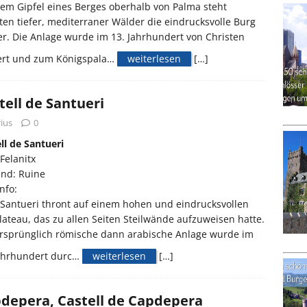
em Gipfel eines Berges oberhalb von Palma steht
ten tiefer, mediterraner Wälder die eindrucksvolle Burg
er. Die Anlage wurde im 13. Jahrhundert von Christen
ert und zum Königspala…
weiterlesen
[…]
tell de Santueri
ius
0
ll de Santueri
Felanitx
and: Ruine
nfo:
Santueri thront auf einem hohen und eindrucksvollen
lateau, das zu allen Seiten Steilwände aufzuweisen hatte.
ursprünglich römische dann arabische Anlage wurde im
Jahrhundert durc…
weiterlesen
[…]
depera, Castell de Capdepera