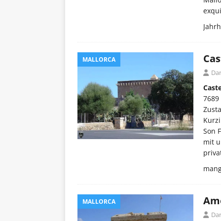
exqui
Jahr
Cas
MALLORCA
Dar
Caste
7689 
Zust
Kurzi
Son F
mit u
priva
mang
Ame
MALLORCA
Dar