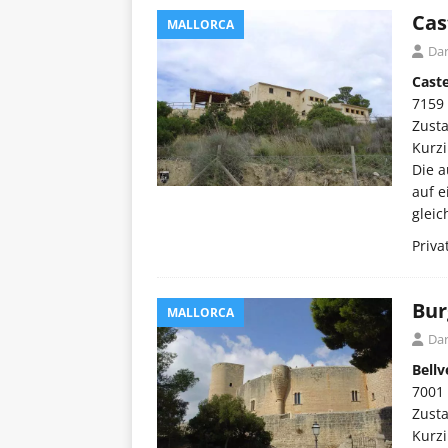
Cas
MALLORCA
Dar
Caste
7159
Zust
Kurzi
Die 
auf e
gleic
Priva
Bur
MALLORCA
Dar
Bellv
7001 
Zust
Kurzi