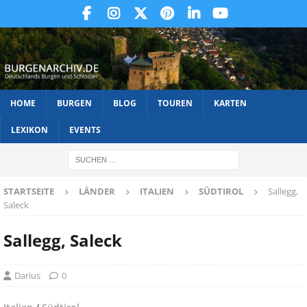
HOME
BURGEN
BLOG
TOUREN
KARTEN
LEXIKON
EVENTS
STARTSEITE
LÄNDER
ITALIEN
SÜDTIROL
Sallegg,
Saleck
Sallegg, Saleck
Darius
0