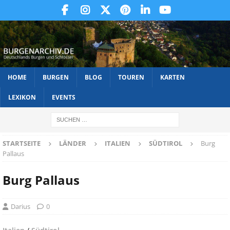
HOME
BURGEN
BLOG
TOUREN
KARTEN
LEXIKON
EVENTS
STARTSEITE
LÄNDER
ITALIEN
SÜDTIROL
Burg
Pallaus
Burg Pallaus
Darius
0