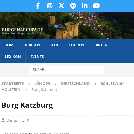
HOME
BURGEN
BLOG
TOUREN
KARTEN
LEXIKON
EVENTS
STARTSEITE
LÄNDER
DEUTSCHLAND
SCHLESWIG-
HOLSTEIN
Burg Katzburg
Burg Katzburg
Darius
0