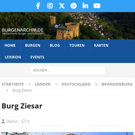
HOME
BURGEN
BLOG
TOUREN
KARTEN
LEXIKON
EVENTS
STARTSEITE
LÄNDER
DEUTSCHLAND
BRANDENBURG
Burg Ziesar
Burg Ziesar
Darius
0