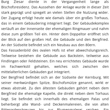
Burg Ziesar diente in der Vergangenheit lange als
Bischofsresidenz. Das Aussehen der Anlage wurde in dieser Zeit
stark geprägt und spiegelt an vielen Stellen die Nutzung wider.
Der Zugang erfolgt heute wie damals über ein großes Torhaus,
das in einem Gebäudering integriert liegt. Der Gebäudekomplex
verläuft an der Innenseite der ehemaligen Ringmauer und nahm
diese zum größten Teil ein. Hinter dem Doppeltor eröffnet sich
der Blick auf den großen Hof, die Gebäude und den Bergfried.
An der Südseite befindet sich ein Neubau aus den 80ern.
Das Fassadenbild des ovalen Hofs ist eher abwechslungsreich.
Teilweise bestehen die Gebäude aus Backstein, teilweise aus
Findlingen oder Feldsteinen. Ein neu errichtetes Gebäude wurde
im Fachwerkstil gehalten, welches sich zwischen den
mittelalterlichen Gebäuden gut integriert.
Der Bergfried befindet sich an der Südseite der Kernburg. Mit
seiner merkwürdigen Spitze, Bischofsmütze genannt, wirkt er
etwas abstrakt. Zu den ältesten Gebäuden gehört neben dem
Bergfried die ehemalige Kapelle, die direkt neben dem Torhaus
liegt. Sie befindet sich innerhalb des ehemaligen Palas und
beherbergt alte Wand- und Deckenmalereien, die von alten
Ritterordenskreuzen bis zur Blumenmalerei reichen. Ein