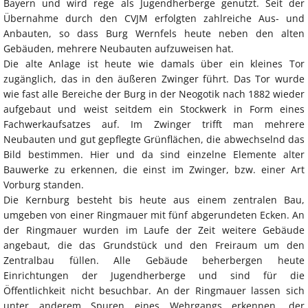
Bayern und wird rege als Jugendherberge genutzt. Seit der
Übernahme durch den CVJM erfolgten zahlreiche Aus- und
Anbauten, so dass Burg Wernfels heute neben den alten
Gebäuden, mehrere Neubauten aufzuweisen hat.
Die alte Anlage ist heute wie damals über ein kleines Tor
zugänglich, das in den äußeren Zwinger führt. Das Tor wurde
wie fast alle Bereiche der Burg in der Neogotik nach 1882 wieder
aufgebaut und weist seitdem ein Stockwerk in Form eines
Fachwerkaufsatzes auf. Im Zwinger trifft man mehrere
Neubauten und gut gepflegte Grünflächen, die abwechselnd das
Bild bestimmen. Hier und da sind einzelne Elemente alter
Bauwerke zu erkennen, die einst im Zwinger, bzw. einer Art
Vorburg standen.
Die Kernburg besteht bis heute aus einem zentralen Bau,
umgeben von einer Ringmauer mit fünf abgerundeten Ecken. An
der Ringmauer wurden im Laufe der Zeit weitere Gebäude
angebaut, die das Grundstück und den Freiraum um den
Zentralbau füllen. Alle Gebäude beherbergen heute
Einrichtungen der Jugendherberge und sind für die
Öffentlichkeit nicht besuchbar. An der Ringmauer lassen sich
unter anderem Spuren eines Wehrgangs erkennen, der