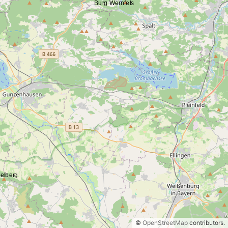
©
OpenStreetMap
contributors.