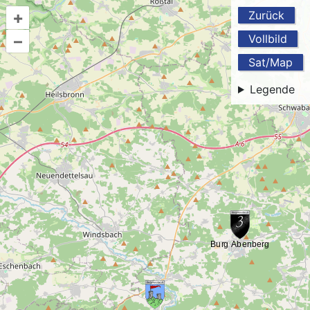
+
Zurück
–
Vollbild
Sat/Map
Legende