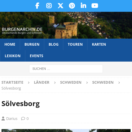
HOME
BURGEN
BLOG
TOUREN
KARTEN
LEXIKON
EVENTS
STARTSEITE
LÄNDER
SCHWEDEN
SCHWEDEN
Sölvesborg
Sölvesborg
Darius
0