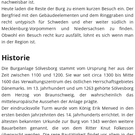
nachweisbar ist.
Heute laden die Reste der Burg zu einem kurzen Besuch ein. Der
Bergfried mit den Gebäudeelementen und dem Ringgraben sind
recht untypisch für Schweden und eher weiter südlich in
Mecklenburg-Vorpommern und Niedersachsen zu finden.
Obwohl ein Besuch recht kurz ausfällt, lohnt es sich wenn man
in der Region ist.
Historie
Die Burganlage Sölvesborg stammt vom Ursprung her aus der
Zeit zwischen 1100 und 1200. Sie war seit circa 1300 bis Mitte
1600 das Verwaltungszentrum des östlichen Herrschaftsgebietes
Dänemarks. Im 13. Jahrhundert und um 1263 gehörte Sölvesborg
dem Herzog von Braunschweig, der wahrscheinlich das
mitteleuropäische Aussehen der Anlage prägte.
Der eindrucksvolle Turm wurde vom König Erik Menved in den
ersten beiden Jahrzehnten des 14. Jahrhunderts errichtet. In der
ältesten bekannten Urkunde zur Burg von 1343 werden weitere
Bauarbeiten genannt, die von dem Ritter Knut Folkesson
überwacht werden. Die rege Bautätigkeit findet vor allem in der