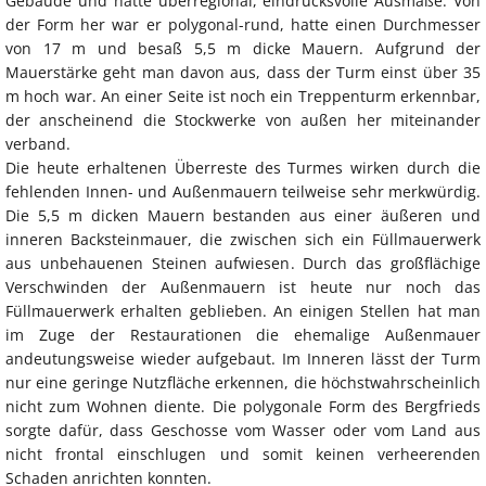
Gebäude und hatte überregional, eindrucksvolle Ausmaße. Von
der Form her war er polygonal-rund, hatte einen Durchmesser
von 17 m und besaß 5,5 m dicke Mauern. Aufgrund der
Mauerstärke geht man davon aus, dass der Turm einst über 35
m hoch war. An einer Seite ist noch ein Treppenturm erkennbar,
der anscheinend die Stockwerke von außen her miteinander
verband.
Die heute erhaltenen Überreste des Turmes wirken durch die
fehlenden Innen- und Außenmauern teilweise sehr merkwürdig.
Die 5,5 m dicken Mauern bestanden aus einer äußeren und
inneren Backsteinmauer, die zwischen sich ein Füllmauerwerk
aus unbehauenen Steinen aufwiesen. Durch das großflächige
Verschwinden der Außenmauern ist heute nur noch das
Füllmauerwerk erhalten geblieben. An einigen Stellen hat man
im Zuge der Restaurationen die ehemalige Außenmauer
andeutungsweise wieder aufgebaut. Im Inneren lässt der Turm
nur eine geringe Nutzfläche erkennen, die höchstwahrscheinlich
nicht zum Wohnen diente. Die polygonale Form des Bergfrieds
sorgte dafür, dass Geschosse vom Wasser oder vom Land aus
nicht frontal einschlugen und somit keinen verheerenden
Schaden anrichten konnten.