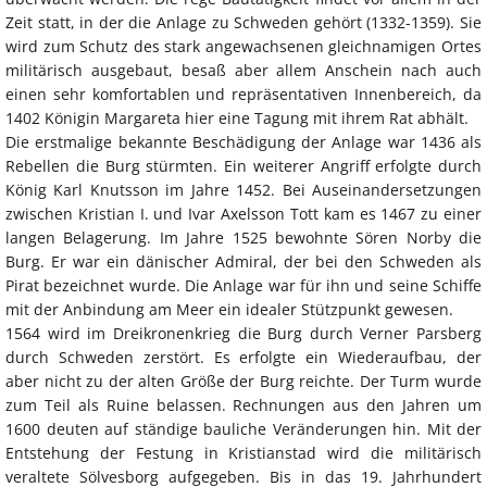
Zeit statt, in der die Anlage zu Schweden gehört (1332-1359). Sie
wird zum Schutz des stark angewachsenen gleichnamigen Ortes
militärisch ausgebaut, besaß aber allem Anschein nach auch
einen sehr komfortablen und repräsentativen Innenbereich, da
1402 Königin Margareta hier eine Tagung mit ihrem Rat abhält.
Die erstmalige bekannte Beschädigung der Anlage war 1436 als
Rebellen die Burg stürmten. Ein weiterer Angriff erfolgte durch
König Karl Knutsson im Jahre 1452. Bei Auseinandersetzungen
zwischen Kristian I. und Ivar Axelsson Tott kam es 1467 zu einer
langen Belagerung. Im Jahre 1525 bewohnte Sören Norby die
Burg. Er war ein dänischer Admiral, der bei den Schweden als
Pirat bezeichnet wurde. Die Anlage war für ihn und seine Schiffe
mit der Anbindung am Meer ein idealer Stützpunkt gewesen.
1564 wird im Dreikronenkrieg die Burg durch Verner Parsberg
durch Schweden zerstört. Es erfolgte ein Wiederaufbau, der
aber nicht zu der alten Größe der Burg reichte. Der Turm wurde
zum Teil als Ruine belassen. Rechnungen aus den Jahren um
1600 deuten auf ständige bauliche Veränderungen hin. Mit der
Entstehung der Festung in Kristianstad wird die militärisch
veraltete Sölvesborg aufgegeben. Bis in das 19. Jahrhundert