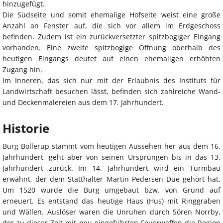
hinzugefügt.
Die Südseite und somit ehemalige Hofseite weist eine große
Anzahl an Fenster auf, die sich vor allem im Erdgeschoss
befinden. Zudem ist ein zurückversetzter spitzbogiger Eingang
vorhanden. Eine zweite spitzbogige Öffnung oberhalb des
heutigen Eingangs deutet auf einen ehemaligen erhöhten
Zugang hin.
Im Inneren, das sich nur mit der Erlaubnis des Instituts für
Landwirtschaft besuchen lässt, befinden sich zahlreiche Wand-
und Deckenmalereien aus dem 17. Jahrhundert.
Historie
Burg Bollerup stammt vom heutigen Aussehen her aus dem 16.
Jahrhundert, geht aber von seinen Ursprüngen bis in das 13.
Jahrhundert zurück. Im 14. Jahrhundert wird ein Turmbau
erwähnt, der dem Statthalter Martin Pedersen Due gehört hat.
Um 1520 wurde die Burg umgebaut bzw. von Grund auf
erneuert. Es entstand das heutige Haus (Hus) mit Ringgraben
und Wällen. Auslöser waren die Unruhen durch Sören Norrby,
der zu dieser Zeit mit neu eingeführten Feuerwaffen die Region