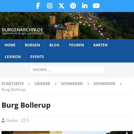
HOME
BURGEN
BLOG
TOUREN
KARTEN
LEXIKON
EVENTS
STARTSEITE
LÄNDER
SCHWEDEN
SCHWEDEN
Burg Bollerup
Burg Bollerup
Darius
0