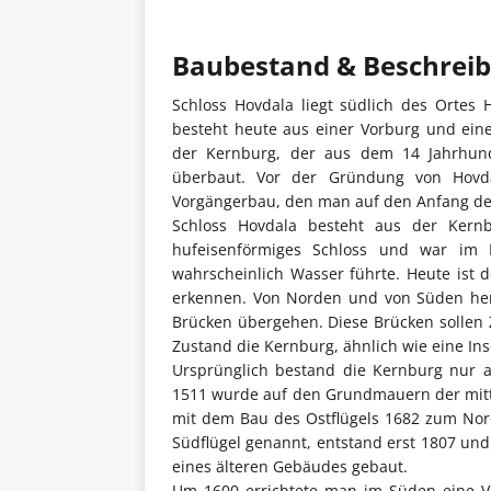
Baubestand & Beschrei
Schloss Hovdala liegt südlich des Ortes
besteht heute aus einer Vorburg und eine
der Kernburg, der aus dem 14 Jahrhund
überbaut. Vor der Gründung von Hovda
Vorgängerbau, den man auf den Anfang des
Schloss Hovdala besteht aus der Kern
hufeisenförmiges Schloss und war im 
wahrscheinlich Wasser führte. Heute ist d
erkennen. Von Norden und von Süden her
Brücken übergehen. Diese Brücken sollen
Zustand die Kernburg, ähnlich wie eine Ins
Ursprünglich bestand die Kernburg nur a
1511 wurde auf den Grundmauern der mitte
mit dem Bau des Ostflügels 1682 zum Nord
Südflügel genannt, entstand erst 1807 u
eines älteren Gebäudes gebaut.
Um 1600 errichtete man im Süden eine Vo