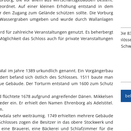
eordnet. Auf einer kleinen Erhöhung entstand in dem
r den Zugang zum Gelände schützen sollte. Die Vorburg
m Wassergraben umgeben und wurde durch Wallanlagen
rd für zahlreiche Veranstaltungen genutzt. Es beherbergt
glichkeit das Schloss auch für private Veranstaltungen
 Mal im Jahre 1389 urkundlich genannt. Ein Vorgängerbau
ert befand sich östlich des Schlosses. 1511 baute man
eue Gebäude. Der Torturm entstand um 1600 zum Schutz
be
d flüchtete 1678 aufgrund angreifender Dänen. Mikkelsen
der ein. Er erhielt den Namen Ehrenborg als Adelstitel.
n.
ovdala sehr weiträumig. 1749 erhielten mehrere Gebäude
Schlosses zogen die Besitzer in das obere Stockwerk und
 eine Brauerei, eine Bäckerei und Schlafzimmer für die