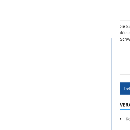
be
VER
Ke