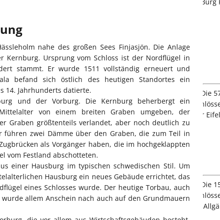
bung
 Hässleholm nahe des großen Sees Finjasjön. Die Anlage
r Kernburg. Ursprung vom Schloss ist der Nordflügel in
ert stammt. Er wurde 1511 vollständig erneuert und
la befand sich östlich des heutigen Standortes ein
 14. Jahrhunderts datierte.
burg und der Vorburg. Die Kernburg beherbergt ein
Mittelalter von einem breiten Graben umgeben, der
er Graben größtenteils verlandet, aber noch deutlich zu
 führen zwei Dämme über den Graben, die zum Teil in
 Zugbrücken als Vorgänger haben, die im hochgeklappten
el vom Festland abschotteten.
us einer Hausburg im typischen schwedischen Stil. Um
lalterlichen Hausburg ein neues Gebäude errichtet, das
flügel eines Schlosses wurde. Der heutige Torbau, auch
nd wurde allem Anschein nach auch auf den Grundmauern
rburg, die vor allem aus Wirtschaftsgebäuden besteht.