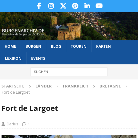
HOME
BURGEN
BLOG
TOUREN
KARTEN
LEXIKON
EVENTS
STARTSEITE
LÄNDER
FRANKREICH
BRETAGNE
Fort de Largoet
Fort de Largoet
Darius
1