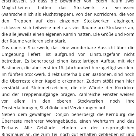
erschlossen, so dass die Bewohner von jedem Raum zwei
Möglichkeiten hatten das Stockwerk zu verlassen
(wahrscheinlich als Fluchttreppen). Von den Korridoren, die von
den Treppen auf den einzelnen Stockwerken abgingen,
schlossen sich teilweise mehr als vier Räume pro Stockwerk an,
die alle jeweils einen eigenen Kamin hatten. Die Größe und Form
der Räume variieren sehr stark.
Das oberste Stockwerk, das eine wunderbare Aussicht über die
Umgebung liefert, ist aufgrund von Einsturzgefahr nicht
betretbar. Es beherbergt einen kastellartigen Aufbau mit vier
Bastionen, die aber erst im 16. Jahrhundert hinzugefügt wurden.
Im fünften Stockwerk, direkt unterhalb der Bastionen, sind noch
die Überreste einer Kapelle erkennbar. Zudem stößt man hier
verstärkt auf Steinmetzzeichen, die die Wände der Korridore
und der Treppenaufgänge prägen. Zahlreiche Fenster weisen
vor allem in den oberen Stockwerken noch ihre
Fensterlaibungen, Sitzbänke und Verzierungen auf.
Neben dem gewaltigen Donjon beherbergt die Kernburg die
Überreste mehrerer Wohngebäude, einen Wehrturm und das
Torhaus. Alle Gebäude lehnten an der ursprünglichen
Ringmauer an, die zum Teil noch gut erhalten geblieben ist und