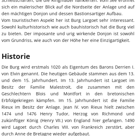
Schießscharten, die die Ringmauer flankierten. Vom See eröffnet
sich ein malerischer Blick auf die Nordseite der Anlage und auf
den mächtigen Donjon und dessen Bastionsartiger Aufbau.
Vom touristischen Aspekt her ist Burg Largoet sehr interessant.
Sowohl kulturhistorisch wie auch bauhistorisch hat die Burg viel
zu bieten. Der imposante und urig wirkende Donjon ist sowohl
vom Grundriss, wie auch von der Höhe her eine Einzigartigkeit.
Historie
Die Burg wird erstmals 1020 als Eigentum des Barons Derrien I.
von Elvin genannt. Die heutigen Gebäude stammen aus dem 13.
und dem 15. Jahrhundert. Im 13. Jahrhundert ist Largoet im
Besitz der Familie Malestroit, die zusammen mit den
Geschlechtern Blois und Montfort in den bretonischen
Erbfolgekriegen kämpfen. Im 15. Jahrhundert ist die Familie
Rieux im Besitz der Anlage. Jean IV. von Rieux hielt zwischen
1474 und 1476 Henry Tudor, Herzog von Richmond und
zukünftiger König (Henry VII.) von England hier gefangen. 1490
wird Lagoet durch Charles VIII. von Frankreich zerstört, aber
durch Anne de Bretagne wieder aufgebaut.