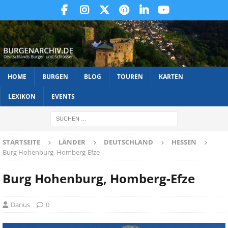
HOME
BURGEN
BLOG
TOUREN
KARTEN
LEXIKON
EVENTS
STARTSEITE
LÄNDER
DEUTSCHLAND
HESSEN
Burg Hohenburg, Homberg-Efze
Burg Hohenburg, Homberg-Efze
Darius
0