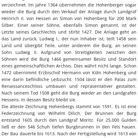
verzeichnet. Im Jahre 1364 übernehmen die Hohenberger sogar
wieder die Burg durch den Verkauf der Anlage durch Landgraf
Heinrich II. von Hessen an Simon von Hohenberg für 200 Mark
Silber. Einer seiner Söhne, ebenfalls Simon genannt, ist der
Letzte seines Geschlechts und stirbt 1427. Die Anlage geht an
das Land zurück. Ludwig I., der nun Inhaber ist, teilt 1458 sein
Land und übergibt Teile, unter anderem die Burg, an seinen
Sohn Ludwig II. Aufgrund von Streitigkeiten zwischen den
Söhnen wird die Burg 1466 gemeinsamer Besitz und Standort
eines gemeinschaftlichen Archivs. Dies währt nicht lange. Schon
1472 übernimmt Erzbischof Hermann von Köln Hohenberg und
eine darin befindliche Leibzucht. 1504 lässt er den Palas zum
Renaissanceschloss umbauen und repräsentativer gestalten.
Nach seinem Tod 1508 geht die Burg wieder an den Landgrafen
Hessens. In dessen Besitz bleibt sie.
Die älteste Zeichnung Hohenbergs stammt von 1591. Es ist eine
Federzeichnung von Wilhelm Dilich. Der Brunnen der Burg
entstand 1605 durch den Landgraf Moritz. Für 25.000 Gulden
ließ er den 546 Schuh tiefen Burgbrunnen in den Fels hauen.
Der Bau dauerte bis 1613. Nach der Fertigstellung wird 1613 von