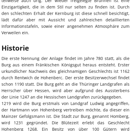
teilweise auch urig. Der wieder freigelegte Brunnen ist eine
Einzigartigkeit, die in dem Stil nur selten zu finden ist. Durch
den schlechten Erhalt der Kernburg ist diese schnell besichtigt,
lädt dafür aber mit Aussicht und zahlreichen detaillierten
Informationstafeln, sowie einer angenehmen Atmosphäre zum
Verweilen ein.
Historie
Die erste Nennung der Anlage findet im Jahre 780 statt, als die
Burg aus einem Fränkischen Königsgut heraus entsteht. Erster
urkundlicher Nachweis des gleichnamigen Geschlechts ist 1162
durch Rentwich de Hohenberc. Der erste Besitzerwechsel findet
schon 1190 statt. Die Burg geht an die Thüringer Landgrafen als
Herrscher über Hessen, wird aber aufgrund des Aussterbens
der Linie 1247 an die Hessischen Landgrafen zurückgegeben.
1219 wird die Burg erstmals von Landgraf Ludwig angegriffen,
der Hartmann von Hohenberg vertreiben möchte, da dieser ein
Mainzer Gefolgsmann ist. Die Stadt zur Burg, genannt Homberg,
wird 1231 gegründet. Die Blütezeit erlebt das Geschlecht
Hohenberg 1268. Ein Besitz von über 100 Gütern wird