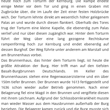
heute noch zum Torturm der Kernburg. Die Rampe endete
einige Meter vor dem Tor und ging in einen Graben mit
Zugbrücke über, die im Laufe der Zeit einer festen Holzbrücke
wich. Der Torturm lehnte direkt am wesentlich höher gelegenem
Palas an und wurde durch diesen flankiert. Oberhalb des Tores
trug der Torturm eine kleine Kapelle, die ebenerdig zum Palas
verlief und nur über diesen zugänglich war. Hinter dem Torturm
führt der Weg über eine lang gezogene Rechtskurve
rampenförmig hoch zur Kernburg und endet ebenerdig auf
dessen Burghof. Der Weg führte unter anderem am Marstall und
am Brunnenhaus vorbei.
Das Brunnenhaus, das hinter dem Torturm liegt, ist heute die
größte Attraktion der Burg. Hier trifft man auf den tiefsten
Basalt-Burgbrunnen Deutschlands. Im Keller des
Brunnenhauses stehen eine Regenwasserzisterne und ein über
150m tiefer Brunnen. Der Brunnen wurde 1613 fertiggestellt und
1636 schon wieder außer Betrieb genommen. Nach einer
Belagerung fiel eine Magd in den Brunnen und vergiftete diesen
mit ihrem Leichnam. Aufgrund der Schlossbornkrankheit musste
man wieder Wasser aus dem Hausbrunnen außerhalb der Burg
beziehen. Die Belagerer kamen zurück und die Burg musste sich