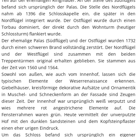
Teil auf der ehemaligen Ringmauer. An der Stelle des Südflügels
befand sich ursprünglich der Palas. Die Stelle des Nordflügels
nahm ab 1396 die Schlosskapelle ein, die später in den
Nordflügel integriert wurde. Der Ostflügel wurde durch einen
Torbau dominiert, der direkt durch den Wohnturm (heutiger
Schlossturm) flankiert wurde.
Der ehemalige Palas (Südflügel) und der Ostflügel wurden 1732
durch einen schweren Brand vollständig zerstört. Der Nordflügel
und der Westflügel sind zusammen mit den beiden
Treppentürmen original erhalten geblieben. Sie stammen aus
der Zeit von 1560 und 1564.
Sowohl von außen, wie auch vom Innenhof, lassen sich die
typischen Elemente der Weserrenaissance erkennen.
Giebelhäuser, kreisförmige dekorative Aufsätze und Ornamentik
in Muschel- und Schneckenform an der Fassade sind Zeugen
dieser Zeit. Der Innenhof war ursprünglich weiß verputzt und
wies mehrere rot angestrichene Elemente auf. Die
Fensterrahmen waren grün. Heute vermittelt der unverputzte
Hof mit den dunklen Sandsteinen und dem Kopfsteinpflaster
einen eher urigen Eindruck.
Um das Schloss befand sich ursprünglich ein eigener