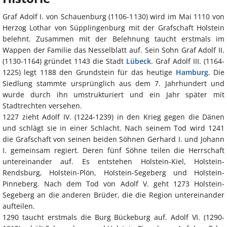
Graf Adolf I. von Schauenburg (1106-1130) wird im Mai 1110 von
Herzog Lothar von Süpplingenburg mit der Grafschaft Holstein
belehnt. Zusammen mit der Belehnung taucht erstmals im
Wappen der Familie das Nesselblatt auf. Sein Sohn Graf Adolf II.
(1130-1164) gründet 1143 die Stadt
Lübeck
. Graf Adolf III. (1164-
1225) legt 1188 den Grundstein für das heutige
Hamburg
. Die
Siedlung stammte ursprünglich aus dem 7. Jahrhundert und
wurde durch ihn umstrukturiert und ein Jahr später mit
Stadtrechten versehen.
1227 zieht Adolf IV. (1224-1239) in den Krieg gegen die Dänen
und schlägt sie in einer Schlacht. Nach seinem Tod wird 1241
die Grafschaft von seinen beiden Söhnen Gerhard I. und Johann
I. gemeinsam regiert. Deren fünf Söhne teilen die Herrschaft
untereinander auf. Es entstehen Holstein-Kiel, Holstein-
Rendsburg, Holstein-Plön, Holstein-Segeberg und Holstein-
Pinneberg. Nach dem Tod von Adolf V. geht 1273 Holstein-
Segeberg an die anderen Brüder, die die Region untereinander
aufteilen.
1290 taucht erstmals die Burg Bückeburg auf. Adolf VI. (1290-