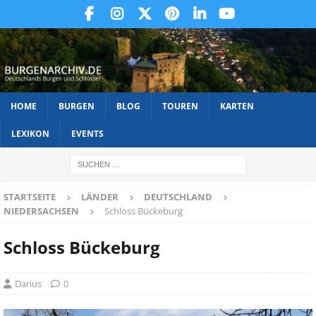
HOME
BURGEN
BLOG
TOUREN
KARTEN
LEXIKON
EVENTS
STARTSEITE
LÄNDER
DEUTSCHLAND
NIEDERSACHSEN
Schloss Bückeburg
Schloss Bückeburg
Darius
0