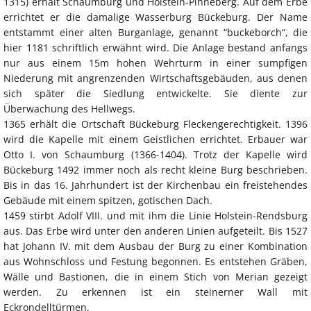
1315) erhält Schaumburg und Holstein-Pinneberg. Auf dem Erbe
errichtet er die damalige Wasserburg Bückeburg. Der Name
entstammt einer alten Burganlage, genannt “buckeborch“, die
hier 1181 schriftlich erwähnt wird. Die Anlage bestand anfangs
nur aus einem 15m hohen Wehrturm in einer sumpfigen
Niederung mit angrenzenden Wirtschaftsgebäuden, aus denen
sich später die Siedlung entwickelte. Sie diente zur
Überwachung des Hellwegs.
1365 erhält die Ortschaft Bückeburg Fleckengerechtigkeit. 1396
wird die Kapelle mit einem Geistlichen errichtet. Erbauer war
Otto I. von Schaumburg (1366-1404). Trotz der Kapelle wird
Bückeburg 1492 immer noch als recht kleine Burg beschrieben.
Bis in das 16. Jahrhundert ist der Kirchenbau ein freistehendes
Gebäude mit einem spitzen, gotischen Dach.
1459 stirbt Adolf VIII. und mit ihm die Linie Holstein-Rendsburg
aus. Das Erbe wird unter den anderen Linien aufgeteilt. Bis 1527
hat Johann IV. mit dem Ausbau der Burg zu einer Kombination
aus Wohnschloss und Festung begonnen. Es entstehen Gräben,
Wälle und Bastionen, die in einem Stich von Merian gezeigt
werden. Zu erkennen ist ein steinerner Wall mit
Eckrondelltürmen.