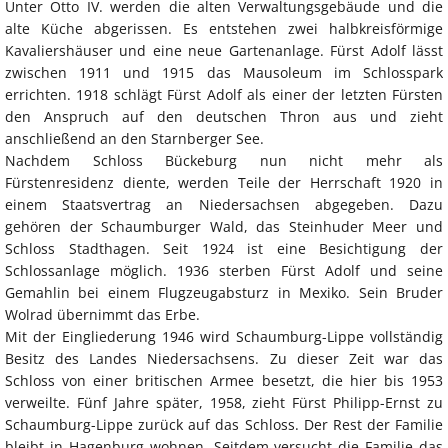
Unter Otto IV. werden die alten Verwaltungsgebäude und die
alte Küche abgerissen. Es entstehen zwei halbkreisförmige
Kavaliershäuser und eine neue Gartenanlage. Fürst Adolf lässt
zwischen 1911 und 1915 das Mausoleum im Schlosspark
errichten. 1918 schlägt Fürst Adolf als einer der letzten Fürsten
den Anspruch auf den deutschen Thron aus und zieht
anschließend an den Starnberger See.
Nachdem Schloss Bückeburg nun nicht mehr als
Fürstenresidenz diente, werden Teile der Herrschaft 1920 in
einem Staatsvertrag an Niedersachsen abgegeben. Dazu
gehören der Schaumburger Wald, das Steinhuder Meer und
Schloss Stadthagen. Seit 1924 ist eine Besichtigung der
Schlossanlage möglich. 1936 sterben Fürst Adolf und seine
Gemahlin bei einem Flugzeugabsturz in Mexiko. Sein Bruder
Wolrad übernimmt das Erbe.
Mit der Eingliederung 1946 wird Schaumburg-Lippe vollständig
Besitz des Landes Niedersachsens. Zu dieser Zeit war das
Schloss von einer britischen Armee besetzt, die hier bis 1953
verweilte. Fünf Jahre später, 1958, zieht Fürst Philipp-Ernst zu
Schaumburg-Lippe zurück auf das Schloss. Der Rest der Familie
bleibt in Hagenburg wohnen. Seitdem versucht die Familie das