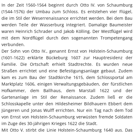
In der Zeit 1560-1564 beginnt durch Otto IV. von Schaumburg
(1544-1576) der Umbau zum Schloss. Es entstehen vier Flügel,
die im Stil der Weserrenaissance errichtet werden. Bei dem Bau
werden Teile der Wasserburg integriert. Damalige Baumeister
waren Heinrich Schrader und Jakob Kölling. Der Westflügel wird
mit dem Nordflügel durch den sogenannten Trompetengang
verbunden.
Der Sohn von Otto IV., genannt Ernst von Holstein-Schaumburg
(1601-1622) erklärte Bückeburg 1607 zur Hauptresidenz der
Familie. Die Ortschaft erhielt Stadtrechte. Es wurden neue
Straßen errichtet und eine Befestigungsanlage gebaut. Zudem
kam es zum Bau der Stadtkirche 1615, dem Schlossportal am
Marktplatz 1606, einigen Verwaltungsgebäuden, der fürstlichen
Hofkammer, dem Ballhaus, dem Marstall 1622 und der
Gartenanlage im Stil der Renaissance. Zudem ließ er die
Schlosskapelle unter den Hildesheimer Bildhauern Ebbert dem
Jüngeren und Jonas Wulff errichten. Nur ein Tag nach dem Tod
von Ernst von Holstein-Schaumburg verwüsten fremde Soldaten
im Zuge des 30-jährigen Krieges 1622 die Stadt.
Mit Otto V. stirbt die Linie Holstein-Schaumburg 1640 aus. Das