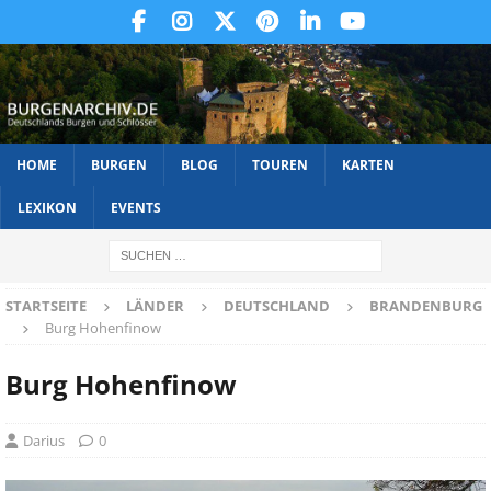
HOME
BURGEN
BLOG
TOUREN
KARTEN
LEXIKON
EVENTS
STARTSEITE
LÄNDER
DEUTSCHLAND
BRANDENBURG
Burg Hohenfinow
Burg Hohenfinow
Darius
0