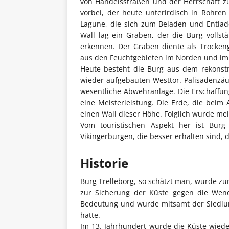
von Handelsstraßen und der Herrschaft z
vorbei, der heute unterirdisch in Rohren 
Lagune, die sich zum Beladen und Entlad
Wall lag ein Graben, der die Burg volls
erkennen. Der Graben diente als Trocken
aus den Feuchtgebieten im Norden und im
Heute besteht die Burg aus dem rekonst
wieder aufgebauten Westtor. Palisadenzä
wesentliche Abwehranlage. Die Erschaffun
eine Meisterleistung. Die Erde, die beim
einen Wall dieser Höhe. Folglich wurde mei
Vom touristischen Aspekt her ist Burg 
Vikingerburgen, die besser erhalten sind,
Historie
Burg Trelleborg, so schätzt man, wurde zu
zur Sicherung der Küste gegen die Wend
Bedeutung und wurde mitsamt der Siedlun
hatte.
Im 13. Jahrhundert wurde die Küste wiede