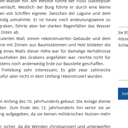
um Wasser hin. Am Westtor führte der Fluss Stastorpsan
verläuft. Westlich der Burg führte er durch eine kleine
en von Schiffen eignete. Zwischen der Lagune und dem
tändig umrahmte. Er ist heute noch andeutungsweise zu
graben, führte aber bei starken Regenfällen das Wasser
 Osten ab.
ruierten Wall, einem rekonstruierten Gebäude und dem
une mit Zinnen aus Baumstämmen und Holz bildeten die
g eines Walls dieser Höhe war für damalige Verhältnisse
 Ausheben des Grabens angefallen war, reichte nicht für
stens noch anderweitig Erde zur Baustelle geschaffen.
Trelleborg sehr interessant. Es gibt zwar zahlreiche
 dafür aber nicht in dem Umfang rekonstruiert wurden.
be
m Anfang des 10. Jahrhunderts gebaut. Die Anlage diente
en. Zum Ende des 12. Jahrhunderts hin verlor sie an
g aufgegeben, da sie keinen militärischen Nutzen mehr
r sicher, da die Wenden christianisiert und unterworfen