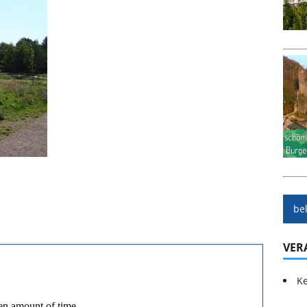
be
VER
Ke