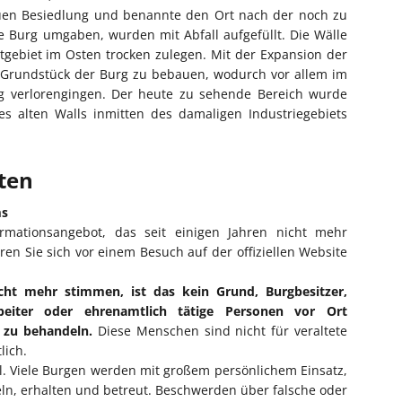
en Besiedlung und benannte den Ort nach der noch zu
e Burg umgaben, wurden mit Abfall aufgefüllt. Die Wälle
gebiet im Osten trocken zulegen. Mit der Expansion der
s Grundstück der Burg zu bebauen, wodurch vor allem im
g verlorengingen. Der heute zu sehende Bereich wurde
s alten Walls inmitten des damaligen Industriegebiets
iten
ms
ormationsangebot, das seit einigen Jahren nicht mehr
eren Sie sich vor einem Besuch auf der offiziellen Website
cht mehr stimmen, ist das kein Grund, Burgbesitzer,
rbeiter oder ehrenamtlich tätige Personen vor Ort
l zu behandeln.
Diese Menschen sind nicht für veraltete
lich.
ll. Viele Burgen werden mit großem persönlichem Einsatz,
eln, erhalten und betreut. Beschwerden über falsche oder