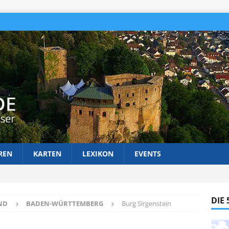
REN
KARTEN
LEXIKON
EVENTS
DIE
ND
BADEN-WÜRTTEMBERG
Burg Sirgenstein