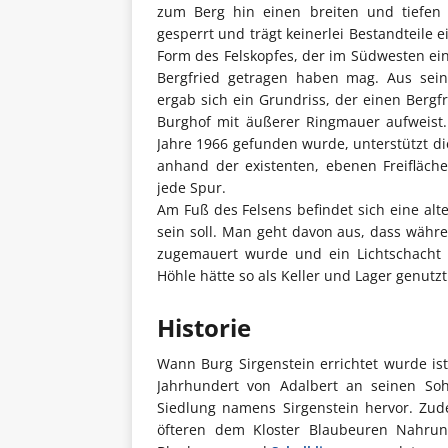
zum Berg hin einen breiten und tiefen H
gesperrt und trägt keinerlei Bestandteile 
Form des Felskopfes, der im Südwesten ei
Bergfried getragen haben mag. Aus se
ergab sich ein Grundriss, der einen Bergf
Burghof mit äußerer Ringmauer aufweist
Jahre 1966 gefunden wurde, unterstützt di
anhand der existenten, ebenen Freifläch
jede Spur.
Am Fuß des Felsens befindet sich eine alt
sein soll. Man geht davon aus, dass währ
zugemauert wurde und ein Lichtschacht i
Höhle hätte so als Keller und Lager genut
Historie
Wann Burg Sirgenstein errichtet wurde i
Jahrhundert von Adalbert an seinen So
Siedlung namens Sirgenstein hervor. Zude
öfteren dem Kloster Blaubeuren Nahrun