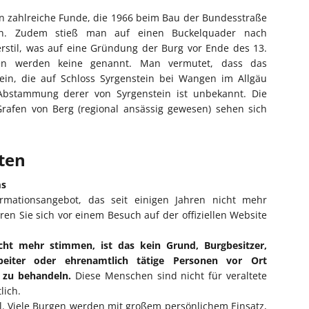
en zahlreiche Funde, die 1966 beim Bau der Bundesstraße
en. Zudem stieß man auf einen Buckelquader nach
rstil, was auf eine Gründung der Burg vor Ende des 13.
rren werden keine genannt. Man vermutet, dass das
ein, die auf Schloss Syrgenstein bei Wangen im Allgäu
Abstammung derer von Syrgenstein ist unbekannt. Die
afen von Berg (regional ansässig gewesen) sehen sich
iten
ms
ormationsangebot, das seit einigen Jahren nicht mehr
eren Sie sich vor einem Besuch auf der offiziellen Website
cht mehr stimmen, ist das kein Grund, Burgbesitzer,
rbeiter oder ehrenamtlich tätige Personen vor Ort
l zu behandeln.
Diese Menschen sind nicht für veraltete
lich.
ll. Viele Burgen werden mit großem persönlichem Einsatz,