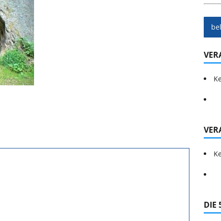
be
VER
Ke
VER
Ke
DIE