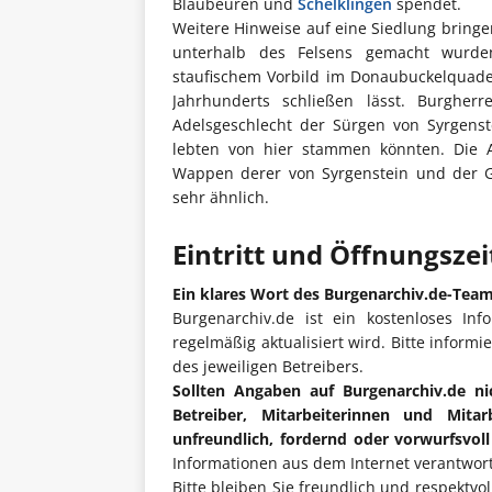
Blaubeuren und
Schelklingen
spendet.
Weitere Hinweise auf eine Siedlung bring
unterhalb des Felsens gemacht wurd
staufischem Vorbild im Donaubuckelquade
Jahrhunderts schließen lässt. Burghe
Adelsgeschlecht der Sürgen von Syrgenst
lebten von hier stammen könnten. Die 
Wappen derer von Syrgenstein und der Gr
sehr ähnlich.
Eintritt und Öffnungsze
Ein klares Wort des Burgenarchiv.de-Tea
Burgenarchiv.de ist ein kostenloses Inf
regelmäßig aktualisiert wird. Bitte informi
des jeweiligen Betreibers.
Sollten Angaben auf Burgenarchiv.de ni
Betreiber, Mitarbeiterinnen und Mita
unfreundlich, fordernd oder vorwurfsvol
Informationen aus dem Internet verantwort
Bitte bleiben Sie freundlich und respektvo