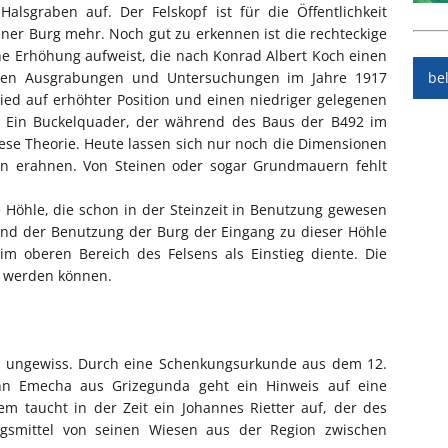
alsgraben auf. Der Felskopf ist für die Öffentlichkeit
einer Burg mehr. Noch gut zu erkennen ist die rechteckige
ne Erhöhung aufweist, die nach Konrad Albert Koch einen
inen Ausgrabungen und Untersuchungen im Jahre 1917
be
ried auf erhöhter Position und einen niedriger gelegenen
. Ein Buckelquader, der während des Baus der B492 im
ese Theorie. Heute lassen sich nur noch die Dimensionen
en erahnen. Von Steinen oder sogar Grundmauern fehlt
e Höhle, die schon in der Steinzeit in Benutzung gewesen
end der Benutzung der Burg der Eingang zu dieser Höhle
m oberen Bereich des Felsens als Einstieg diente. Die
zt werden können.
st ungewiss. Durch eine Schenkungsurkunde aus dem 12.
hn Emecha aus Grizegunda geht ein Hinweis auf eine
m taucht in der Zeit ein Johannes Rietter auf, der des
gsmittel von seinen Wiesen aus der Region zwischen