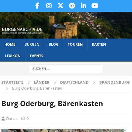
HOME
BURGEN
BLOG
TOUREN
KARTEN
LEXIKON
EVENTS
STARTSEITE
LÄNDER
DEUTSCHLAND
BRANDENBURG
Burg Oderburg, Bärenkasten
Burg Oderburg, Bärenkasten
Darius
0