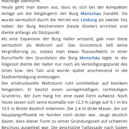
mächtige Steinturm.
Heute geht man davon aus, dass es sich bei der kompakten
Anlage um die Vorgängerin der Burg
Monschau
handelt. Sie
wurde vermutlich durch die Herren von
Limburg
als zweiter Sitz
neben der Burg Reichenstein (heute Kloster) errichtet und
diente anfangs als Stützpunkt.
Als eine Expansion der Burg Haller anstand, gab man diese
vermutlich als Wohnort auf. Das Grundstück ließ keine
Vergrößerung zu, sodass man etwas flussaufwärts in einer
Rurschleife den Grundstein der Burg
Monschau
legte. In der
Folgezeit diente der Haller nur noch als Verteidigungspunkt des
Ortes bzw. des Tals und wurde später anscheinend in die
Stadtverteidigung einbezogen.
Der eindrucksvolle Wohnturm ruht unmittelbar auf blankem
Felsgestein. Er besitzt einen unregelmäßigen, rechteckigen
Grundriss, der zum Hang hin eine ovale Form aufweist. Noch
heute lassen sich seine Ausmaße von 12,3 m Länge auf 9,1 m bis
10,5 m Breite deutlich erkennen. Die 2,4 m dicke Mauer, die zur
Hauptangriffsseite im Norden noch dicker war, zeugt deutlich
davon, dass dieser Turm zu seiner Gründungszeit auf schweren
Beschuss ausgelegt war. Die geschützte Talfassade nach Süden