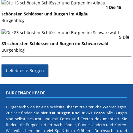
4 Die 15
schönsten Schlösser und Burgen im Allgäu
Burgenblog
5 Die
83 schönsten Schlösser und Burgen im Schwarzwald
Burgenblog
beliebteste Burgen
BURGENARCHIV.DE
Burgenarchiv.de ist eine Website über mittelalterliche Wehranlagen.
Zur Zeit finden Sie hier
930 Burgen und 36.871 Fotos
. Alle Burgen
sind selbst besucht und mit Fotos und Texten dokumentiert. Sie
finden alle Burgen sortiert nach
Länder, Bundesländern
und
Karten
.
Wir wünschen Ihnen viel Spaß beim Stöbern, Durchsuchen und