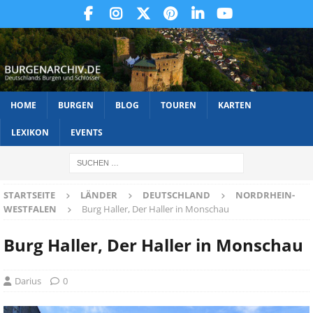
HOME
BURGEN
BLOG
TOUREN
KARTEN
LEXIKON
EVENTS
STARTSEITE
LÄNDER
DEUTSCHLAND
NORDRHEIN-
WESTFALEN
Burg Haller, Der Haller in Monschau
Burg Haller, Der Haller in Monschau
Darius
0