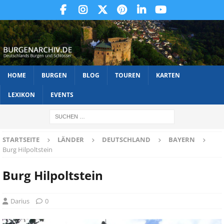
HOME
BURGEN
BLOG
TOUREN
KARTEN
LEXIKON
EVENTS
STARTSEITE
LÄNDER
DEUTSCHLAND
BAYERN
Burg Hilpoltstein
Burg Hilpoltstein
Darius
0