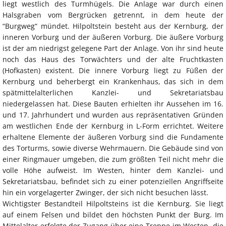
liegt westlich des Turmhügels. Die Anlage war durch einen
Halsgraben vom Bergrücken getrennt, in dem heute der
“Burgweg“ mündet. Hilpoltstein besteht aus der Kernburg, der
inneren Vorburg und der äußeren Vorburg. Die äußere Vorburg
ist der am niedrigst gelegene Part der Anlage. Von ihr sind heute
noch das Haus des Torwächters und der alte Fruchtkasten
(Hofkasten) existent. Die innere Vorburg liegt zu Füßen der
Kernburg und beherbergt ein Krankenhaus, das sich in dem
spätmittelalterlichen Kanzlei- und Sekretariatsbau
niedergelassen hat. Diese Bauten erhielten ihr Aussehen im 16.
und 17. Jahrhundert und wurden aus repräsentativen Gründen
am westlichen Ende der Kernburg in L-Form errichtet. Weitere
erhaltene Elemente der äußeren Vorburg sind die Fundamente
des Torturms, sowie diverse Wehrmauern. Die Gebäude sind von
einer Ringmauer umgeben, die zum größten Teil nicht mehr die
volle Höhe aufweist. Im Westen, hinter dem Kanzlei- und
Sekretariatsbau, befindet sich zu einer potenziellen Angriffseite
hin ein vorgelagerter Zwinger, der sich nicht besuchen lässt.
Wichtigster Bestandteil Hilpoltsteins ist die Kernburg. Sie liegt
auf einem Felsen und bildet den höchsten Punkt der Burg. Im
Mittelalter erfolgte der Zugang über eine Treppe im Westen, die