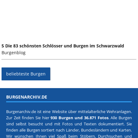
5 Die 83 schönsten Schlösser und Burgen im Schwarzwald
Burgenblog
beliebteste Burgen
BURGENARCHIV.DE
Burgenarchiv.de ist eine Website über mittelalterliche Wehranlagen.
Zur Zeit finden Sie hier
930 Burgen und 36.871 Fotos
. Alle Burgen
sind selbst besucht und mit Fotos und Texten dokumentiert. Sie
finden alle Burgen sortiert nach
Länder, Bundesländern
und
Karten
.
Wir wünschen Ihnen viel Spaß beim Stöbern, Durchsuchen und