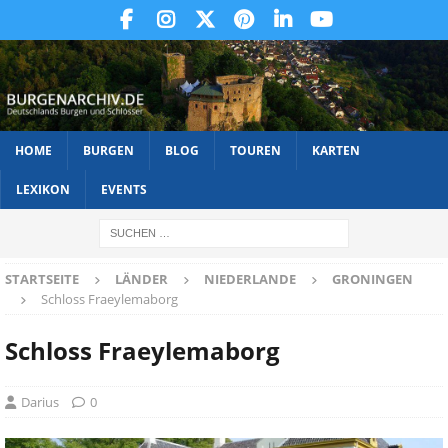
HOME
BURGEN
BLOG
TOUREN
KARTEN
LEXIKON
EVENTS
STARTSEITE
LÄNDER
NIEDERLANDE
GRONINGEN
Schloss Fraeylemaborg
Schloss Fraeylemaborg
Darius
0