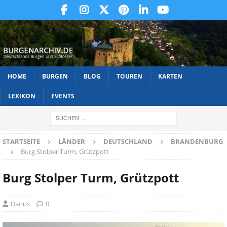
HOME
BURGEN
BLOG
TOUREN
KARTEN
LEXIKON
EVENTS
STARTSEITE
LÄNDER
DEUTSCHLAND
BRANDENBURG
Burg Stolper Turm, Grützpott
Burg Stolper Turm, Grützpott
Darius
0