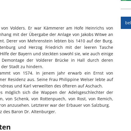
be
b von Volders. Er war Kämmerer am Hofe Heinrichs von
hang mit der Übergabe der Anlage von Jakobs Witwe an
t. Derer von Mehrenstein lebten bis 1410 auf der Burg.
tenburg und Herzog Friedrich mit der leeren Tasche
Hilfe der Bayern und steckten sowohl sie, wie auch einige
e Demontage der Volderer Brücke in Hall durch deren
der Stadt zu hindern.
tammt von 1574. In jenem Jahr erwarb ein Ernst von
er Residenz aus. Seine Frau Philippine Welser lebte auf
Andreas und Karl verweilten des öfteren auf Aschach.
s möglich sich die Wappen der Adelsgeschlechter der
n, von Schenk, von Rottenpuech, von Rost, von Remich,
dron anzusehen. Letzterer war der Erbauer von Salzburg.
z des Baron Dr. Altenburger.
iten