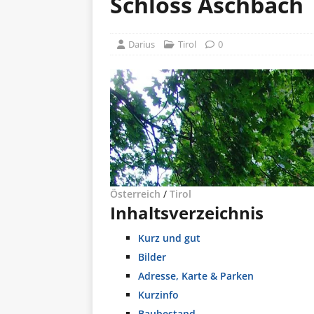
Schloss Aschbach
Darius
Tirol
0
Österreich
/
Tirol
Inhaltsverzeichnis
Kurz und gut
Bilder
Adresse, Karte & Parken
Kurzinfo
Baubestand