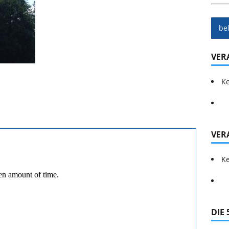
be
VER
Ke
VER
Ke
DIE